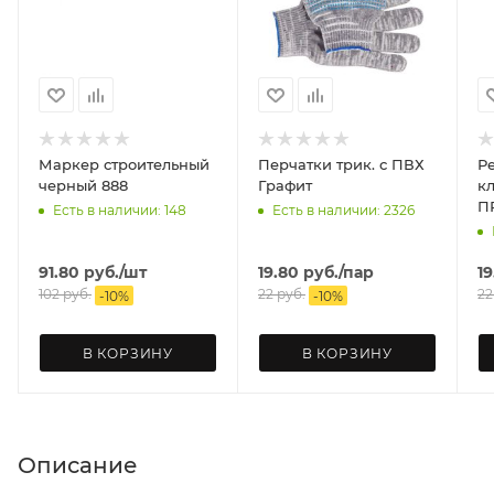
Маркер строительный
Перчатки трик. с ПВХ
Р
черный 888
Графит
клап
П
Есть в наличии: 148
Есть в наличии: 2326
91.80
руб.
/шт
19.80
руб.
/пар
19
102
руб.
22
руб.
22
-
10
%
-
10
%
В КОРЗИНУ
В КОРЗИНУ
Описание