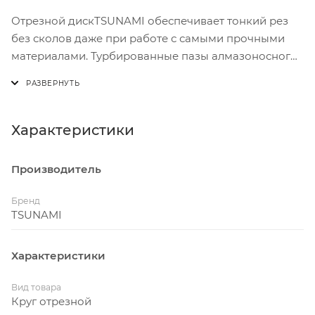
Отрезной дискTSUNAMI обеспечивает тонкий рез
без сколов даже при работе с самыми прочными
материалами. Турбированные пазы алмазоносного
слоя эффективно врезаются в материал, охлаждая
зону резки.
Диск эффективно режет даже самый толстый
керамогранит.
Характеристики
Диск изготовлен по технологии горячего
прессования, что обеспечивает увеличенный ресурс
Производитель
работы.
Бренд
TSUNAMI
Характеристики
Вид товара
Круг отрезной