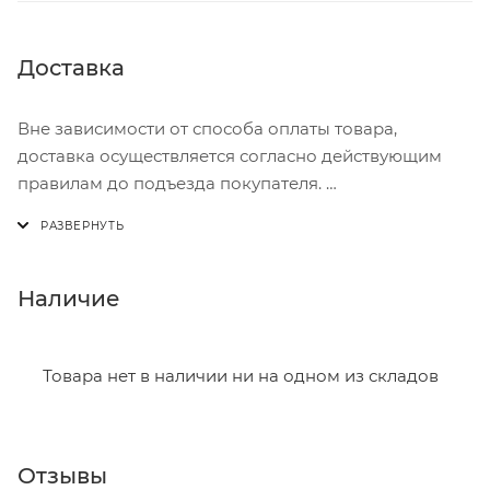
Доставка
Вне зависимости от способа оплаты товара,
доставка осуществляется согласно действующим
правилам до подъезда покупателя.
Доставка осуществляется с понедельника по
пятницу с 8:00 до 17:00.
В субботу с 8:00 до 15:00
Наличие
Итоговая стоимость доставки зависит от:
- зоны доставки;
Товара нет в наличии ни на одном из складов
- веса и габаритов товаров в заказе;
- количества торговых точек для погрузки товаров.
Отзывы
Границы доставки в черте города на выезд