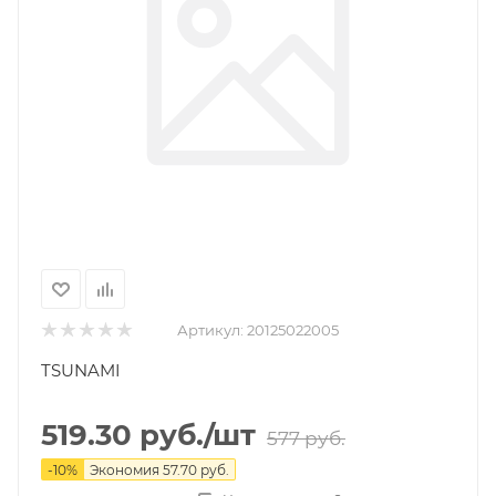
Артикул:
20125022005
TSUNAMI
519.30
руб.
/шт
577
руб.
-
10
%
Экономия
57.70
руб.