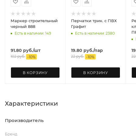
Маркер строительный
Перчатки трик. с ПВХ
Р
черный 888
Графит
клап
П
Есть в наличии: 149
Есть в наличии: 2380
91.80
руб.
/шт
19.80
руб.
/пар
19
102
руб.
22
руб.
22
-
10
%
-
10
%
В КОРЗИНУ
В КОРЗИНУ
Характеристики
Производитель
Бренд