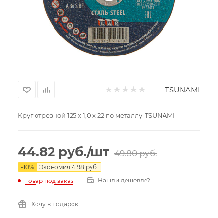
TSUNAMI
Круг отрезной 125 х 1,0 х 22 по металлу TSUNAMI
44.82
руб.
/шт
49.80
руб.
-
10
%
Экономия
4.98
руб.
Нашли дешевле?
Товар под заказ
Хочу в подарок