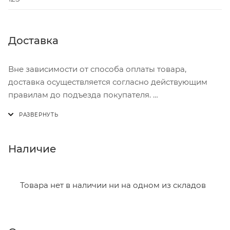
Доставка
Вне зависимости от способа оплаты товара,
доставка осуществляется согласно действующим
правилам до подъезда покупателя.
Доставка осуществляется с понедельника по
пятницу с 8:00 до 17:00.
В субботу с 8:00 до 15:00
Наличие
Итоговая стоимость доставки зависит от:
- зоны доставки;
Товара нет в наличии ни на одном из складов
- веса и габаритов товаров в заказе;
- количества торговых точек для погрузки товаров.