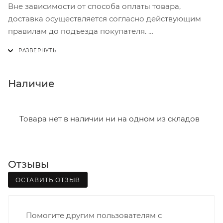
Вне зависимости от способа оплаты товара,
доставка осуществляется согласно действующим
правилам до подъезда покупателя.
Доставка осуществляется с понедельника по
пятницу с 8:00 до 17:00.
В субботу с 8:00 до 15:00
Наличие
Итоговая стоимость доставки зависит от:
- зоны доставки;
Товара нет в наличии ни на одном из складов
- веса и габаритов товаров в заказе;
- количества торговых точек для погрузки товаров.
Отзывы
Границы доставки в черте города на выезд
(перекрестки улиц):
ОСТАВИТЬ ОТЗЫВ
• Дзержинского - Жуковского
• Ленина - 65 лет победы
Помогите другим пользователям с
• Московская - Ульяновская