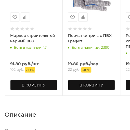
Маркер строительный
Перчатки трик. с ПВХ
Р
черный 888
Графит
клап
П
Есть в наличии: 151
Есть в наличии: 2390
91.80
руб.
/шт
19.80
руб.
/пар
19
102
руб.
22
руб.
22
-
10
%
-
10
%
В КОРЗИНУ
В КОРЗИНУ
Описание