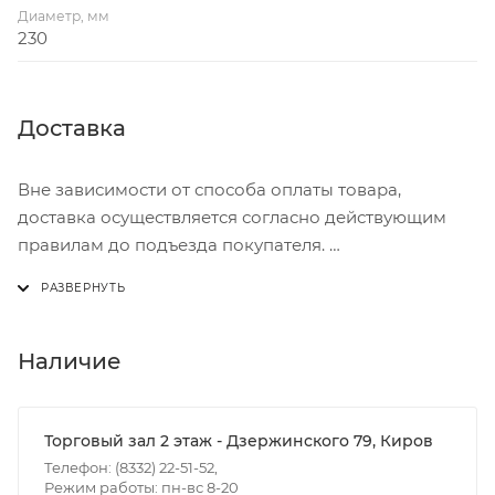
Диаметр, мм
230
Доставка
Вне зависимости от способа оплаты товара,
доставка осуществляется согласно действующим
правилам до подъезда покупателя.
Доставка осуществляется с понедельника по
пятницу с 8:00 до 17:00.
В субботу с 8:00 до 15:00
Наличие
Итоговая стоимость доставки зависит от:
- зоны доставки;
Торговый зал 2 этаж - Дзержинского 79, Киров
- веса и габаритов товаров в заказе;
Телефон: (8332) 22-51-52,
Режим работы: пн-вс 8-20
- количества торговых точек для погрузки товаров.