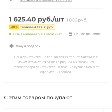
1 625.40
руб.
/шт
1 806
руб.
-
10
%
Экономия
180.60
руб.
Нашли дешевле?
Есть в наличии
: 5
в 3 магазинах
Хочу в подарок
Цена действительна только для интернет-магазина и
может отличаться от цен в розничных магазинах.
Резерв товара действителен в течение суток с момента
оформления заказа.
С этим товаром покупают