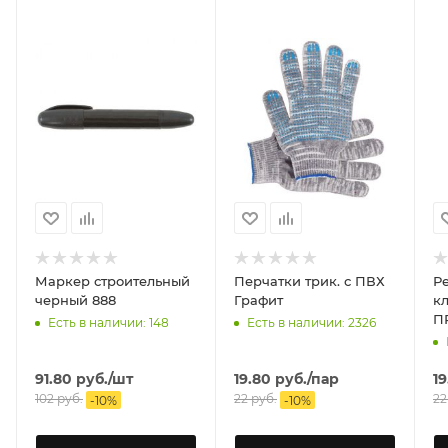
Маркер строительный
Перчатки трик. с ПВХ
Р
черный 888
Графит
клап
П
Есть в наличии: 148
Есть в наличии: 2326
91.80
руб.
/шт
19.80
руб.
/пар
19
102
руб.
22
руб.
22
-
10
%
-
10
%