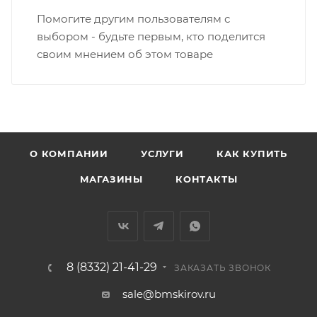
раньше связаться с менеджером, либо с отделом
логистики БМС.
Помогите другим пользователям с
выбором - будьте первым, кто поделится
ВАЖНО: Покупатель обязан обеспечить наличие
своим мнением об этом товаре
подъездных путей до места выгрузки. При
отсутствии подъездных путей поставщик вправе
отказаться от доставки. Стоимость повторной
доставки оплачивается покупателем в полном
объеме.
О КОМПАНИИ
УСЛУГИ
КАК КУПИТЬ
Доставка заказов по России не осуществляется.
МАГАЗИНЫ
КОНТАКТЫ
8 (8332) 21-41-29
ЗАКАЗАТЬ ЗВОНОК
sale@bmskirov.ru