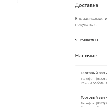
Доставка
Вне зависимости
покупателя.
Доставка осущест
В субботу с 8:00 
Итоговая стоимос
Наличие
- зоны доставки;
- веса и габарит
- количества тор
Торговый зал 
Телефон: (8332) 2
Режим работы: п
Границы доставки
• Дзержинского 
• Ленина - 65 ле
Торговый зал 
• Московская - 
Телефон: (8332) 2