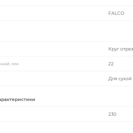
FALCO
Круг отре
нний, мм
22
Для сухой
арактеристики
230