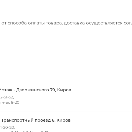
 от способа оплаты товара, доставка осуществляется с
вляется с понедельника по пятницу с 8:00 до 17:00.
до 15:00
ть доставки зависит от:
ов товаров в заказе;
говых точек для погрузки товаров.
2 этаж - Дзержинского 79, Киров
2-51-52,
н-вс 8-20
 в черте города на выезд (перекрестки улиц):
- Жуковского
т победы
- Транспортный проезд 6, Киров
Ульяновская
1-20-20,