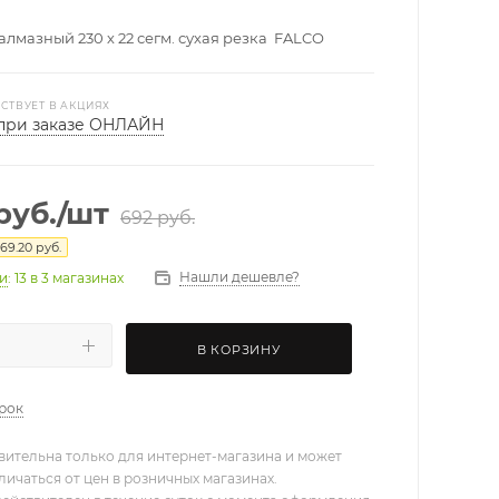
алмазный 230 х 22 сегм. сухая резка FALCO
СТВУЕТ В АКЦИЯХ
при заказе ОНЛАЙН
руб.
/шт
692
руб.
69.20
руб.
Нашли дешевле?
ии
: 13
в 3 магазинах
В КОРЗИНУ
арок
вительна только для интернет-магазина и может
личаться от цен в розничных магазинах.