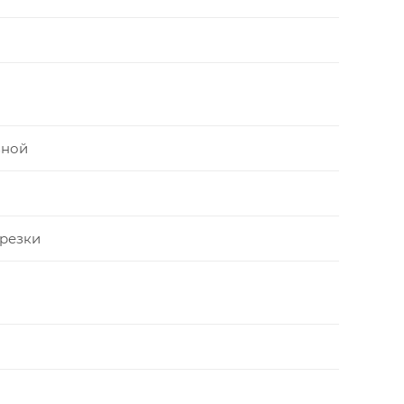
зной
 резки