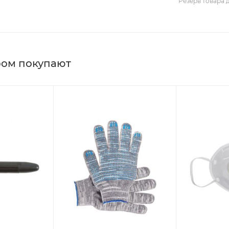
Резерв товара 
ром покупают