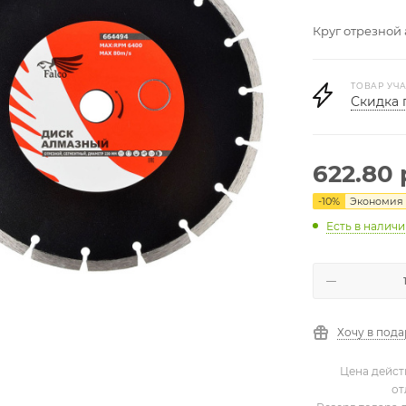
Круг отрезной 
ТОВАР УЧА
Скидка 
622.80
-
10
%
Экономия
Есть в налич
Хочу в под
Цена дейст
от