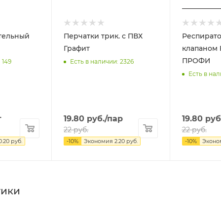
тельный
Перчатки трик. с ПВХ
Респирато
Графит
клапаном FFP2 Fiberon
ПРОФИ
 149
Есть в наличии: 2326
Есть в нал
т
19.80
руб.
/пар
19.80
руб
22
руб.
22
руб.
0.20
руб.
-
10
%
Экономия
2.20
руб.
-
10
%
Эконо
тики