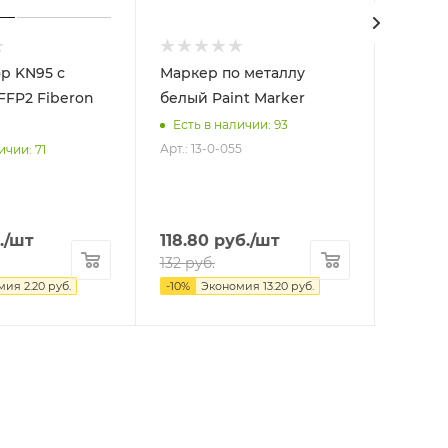
р KN95 с
Маркер по металлу
Перча
белый Paint Marker
ладонь
Есть в наличии: 93
Есть 
Арт.: 13-0-055
ичии: 71
.
/шт
118.80
руб.
/шт
33.30
132
руб.
37
руб
мия
2.20
руб.
-
10
%
Экономия
13.20
руб.
-
10
%
Э