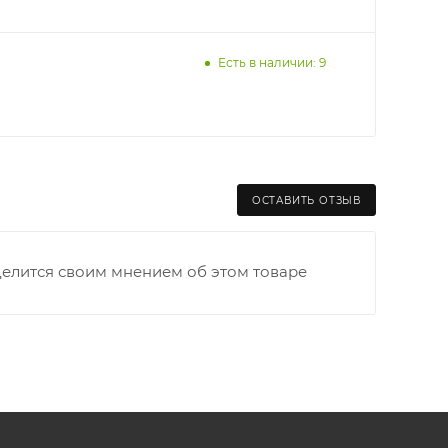
Есть в наличии: 9
раницы старого Моста через р. Вятка, область,
ходимо как можно раньше связаться с
ОСТАВИТЬ ОТЗЫВ
та выгрузки. При отсутствии подъездных путей
делится своим мнением об этом товаре
и оплачивается покупателем в полном объеме.