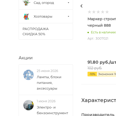
Сад, огород
Хозтовары
Маркер строи
черный 888
РАСПРОДАЖА
Есть в наличии:
СКИДКА 50%
Арт.: 3007021
Акции
91.80
руб.
/ш
102
руб.
25 июня 2026
-
10
%
Экономия
1
Лампы, блоки
питания,
аксессуары
Характерис
1 июня 2026
Электро- и
бензоинструмент
Производитель