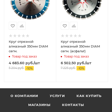
Круг отрезной
Круг отрезной
алмазный 350мм DIAM
алмазный 350мм DIAM
сегм.
сегм. (асфальт)
Товар под заказ
Товар под заказ
4 683.60
руб.
/шт
6 502.50
руб.
/шт
5 204
руб.
7 225
руб.
-
10
%
-
10
%
О КОМПАНИИ
УСЛУГИ
КАК КУПИТЬ
МАГАЗИНЫ
КОНТАКТЫ