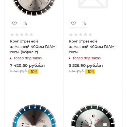
Круг отрезной
Круг отрезной
алмазный 400мм DIAM
алмазный 400мм DIAM
сегм. (асфальт)
сегм.
Товар под заказ
Товар под заказ
7 420.50
руб.
/шт
5 526.90
руб.
/шт
8 245
руб.
6 141
руб.
-
10
%
-
10
%