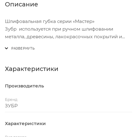
Описание
Шлифовальная губка серии «Мастер»
Зубр используется при ручном шлифовании
металла, древесины, лакокрасочных покрытий и
других материалов. Губка изготовлена из
эластичного материала EVA, абразивом является
карбид кремния (SiC), а связующим веществом -
синтетическая смола. Данная губка имеет среднюю
Характеристики
жесткость и подходит для обработки неровных
поверхностей. Можно использовать как при сухом,
Производитель
так и мокром шлифовании.
Бренд
ЗУБР
Характеристики