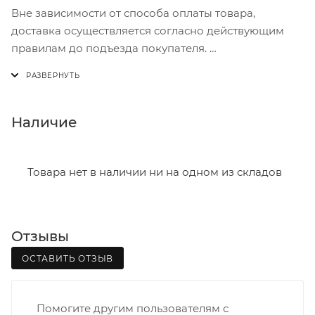
Вне зависимости от способа оплаты товара,
доставка осуществляется согласно действующим
правилам до подъезда покупателя.
Доставка осуществляется с понедельника по
пятницу с 8:00 до 17:00.
В субботу с 8:00 до 15:00
Наличие
Итоговая стоимость доставки зависит от:
- зоны доставки;
Товара нет в наличии ни на одном из складов
- веса и габаритов товаров в заказе;
- количества торговых точек для погрузки товаров.
Отзывы
Границы доставки в черте города на выезд
(перекрестки улиц):
ОСТАВИТЬ ОТЗЫВ
• Дзержинского - Жуковского
• Ленина - 65 лет победы
Помогите другим пользователям с
• Московская - Ульяновская