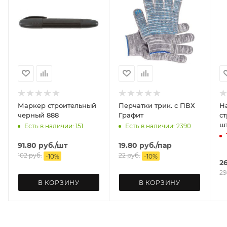
Маркер строительный
Перчатки трик. с ПВХ
Н
черный 888
Графит
ст
ш
Есть в наличии: 151
Есть в наличии: 2390
91.80
руб.
/шт
19.80
руб.
/пар
102
руб.
22
руб.
-
10
%
-
10
%
2
29
В КОРЗИНУ
В КОРЗИНУ