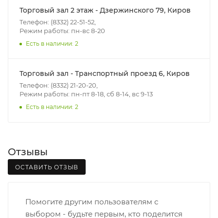
- зоны доставки;
Торговый зал 2 этаж - Дзержинского 79, Киров
- веса и габаритов товаров в заказе;
Телефон: (8332) 22-51-52,
Режим работы: пн-вс 8-20
- количества торговых точек для погрузки товаров.
Есть в наличии: 2
Границы доставки в черте города на выезд
(перекрестки улиц):
Торговый зал - Транспортный проезд 6, Киров
• Дзержинского - Жуковского
Телефон: (8332) 21-20-20,
• Ленина - 65 лет победы
Режим работы: пн-пт 8-18, сб 8-14, вс 9-13
• Московская - Ульяновская
Есть в наличии: 2
• Производственная - Потребкооперации
• Профсоюзная - Заводская
• Чистопрудненская - Украинская
Отзывы
• Щорса – Ульяновская
Доставка в Нововятский р-он, Коминтерн, Костино и
ОСТАВИТЬ ОТЗЫВ
Заречную часть (от границы старого Моста через р.
Вятка, область, межгород) осуществляется в
Помогите другим пользователям с
индивидуальном порядке.
выбором - будьте первым, кто поделится