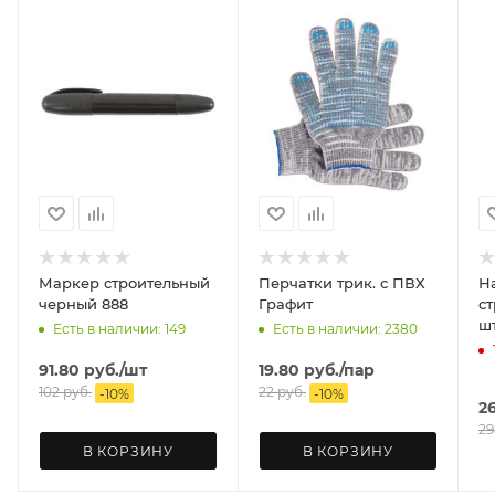
Маркер строительный
Перчатки трик. с ПВХ
Н
черный 888
Графит
ст
ш
Есть в наличии: 149
Есть в наличии: 2380
91.80
руб.
/шт
19.80
руб.
/пар
102
руб.
22
руб.
-
10
%
-
10
%
2
29
В КОРЗИНУ
В КОРЗИНУ