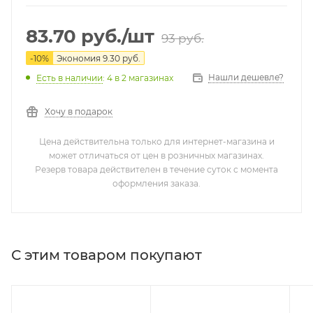
83.70
руб.
/шт
93
руб.
-
10
%
Экономия
9.30
руб.
Нашли дешевле?
Есть в наличии
: 4
в 2 магазинах
Хочу в подарок
Цена действительна только для интернет-магазина и
может отличаться от цен в розничных магазинах.
Резерв товара действителен в течение суток с момента
оформления заказа.
С этим товаром покупают