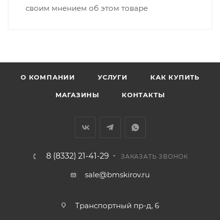
своим мнением об этом товаре
В случае непредвиденных обстоятельств,
мешающих принять товар, необходимо как можно
раньше связаться с менеджером, либо с отделом
логистики БМС.
ВАЖНО: Покупатель обязан обеспечить наличие
О КОМПАНИИ
УСЛУГИ
КАК КУПИТЬ
подъездных путей до места выгрузки. При
МАГАЗИНЫ
КОНТАКТЫ
отсутствии подъездных путей поставщик вправе
отказаться от доставки. Стоимость повторной
доставки оплачивается покупателем в полном
объеме.
8 (8332) 21-41-29
ЗАКАЗАТЬ ЗВОНОК
Доставка заказов по России не осуществляется.
sale@bmskirov.ru
Транспортный пр-д, 6