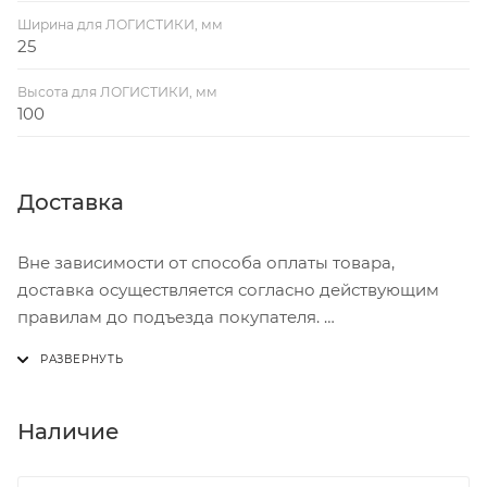
Ширина для ЛОГИСТИКИ, мм
25
Высота для ЛОГИСТИКИ, мм
100
Доставка
Вне зависимости от способа оплаты товара,
доставка осуществляется согласно действующим
правилам до подъезда покупателя.
Доставка осуществляется с понедельника по
пятницу с 8:00 до 17:00.
В субботу с 8:00 до 15:00
Наличие
Итоговая стоимость доставки зависит от: