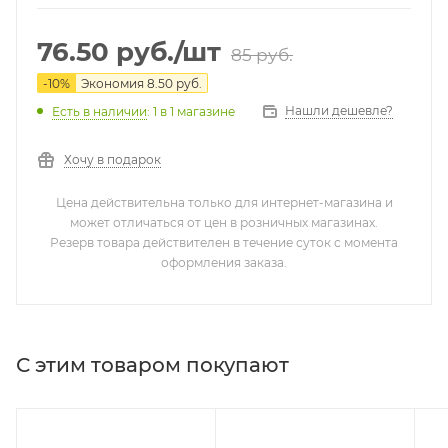
76.50
руб.
/шт
85
руб.
-
10
%
Экономия
8.50
руб.
Нашли дешевле?
Есть в наличии
: 1
в 1 магазине
Хочу в подарок
Цена действительна только для интернет-магазина и
может отличаться от цен в розничных магазинах.
Резерв товара действителен в течение суток с момента
оформления заказа.
С этим товаром покупают