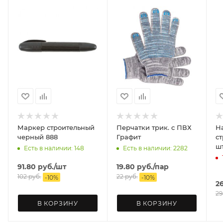
Маркер строительный
Перчатки трик. с ПВХ
Н
черный 888
Графит
ст
ш
Есть в наличии: 148
Есть в наличии: 2282
91.80
руб.
/шт
19.80
руб.
/пар
102
руб.
22
руб.
-
10
%
-
10
%
2
29
В КОРЗИНУ
В КОРЗИНУ