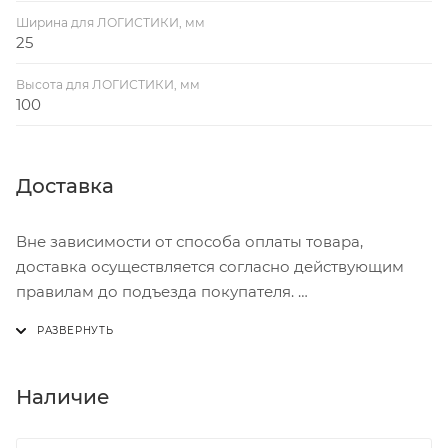
Ширина для ЛОГИСТИКИ, мм
25
Высота для ЛОГИСТИКИ, мм
100
Доставка
Вне зависимости от способа оплаты товара,
доставка осуществляется согласно действующим
правилам до подъезда покупателя.
Доставка осуществляется с понедельника по
пятницу с 8:00 до 17:00.
В субботу с 8:00 до 15:00
Наличие
Итоговая стоимость доставки зависит от: