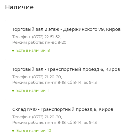
В субботу с 8:00 до 15:00
Наличие
Итоговая стоимость доставки зависит от:
- зоны доставки;
Торговый зал 2 этаж - Дзержинского 79, Киров
- веса и габаритов товаров в заказе;
Телефон: (8332) 22-51-52,
Режим работы: пн-вс 8-20
- количества торговых точек для погрузки товаров.
Есть в наличии: 8
Границы доставки в черте города на выезд
(перекрестки улиц):
Торговый зал - Транспортный проезд 6, Киров
• Дзержинского - Жуковского
Телефон: (8332) 21-20-20,
• Ленина - 65 лет победы
Режим работы: пн-пт 8-18, сб 8-14, вс 9-13
• Московская - Ульяновская
Есть в наличии: 1
• Производственная - Потребкооперации
• Профсоюзная - Заводская
Склад №10 - Транспортный проезд 6, Киров
• Чистопрудненская - Украинская
Телефон: (8332) 21-20-20,
• Щорса – Ульяновская
Режим работы: пн-пт 8-18, сб 8-14, вс 9-13
Доставка в Нововятский р-он, Коминтерн, Костино и
Есть в наличии: 10
Заречную часть (от границы старого Моста через р.