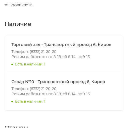
Доставка осуществляется с понедельника по
пятницу с 8:00 до 17:00.
В субботу с 8:00 до 15:00
Наличие
Итоговая стоимость доставки зависит от:
- зоны доставки;
Торговый зал - Транспортный проезд 6, Киров
- веса и габаритов товаров в заказе;
Телефон: (8332) 21-20-20,
Режим работы: пн-пт 8-18, сб 8-14, вс 9-13
- количества торговых точек для погрузки товаров.
Есть в наличии: 1
Границы доставки в черте города на выезд
(перекрестки улиц):
Склад №10 - Транспортный проезд 6, Киров
• Дзержинского - Жуковского
Телефон: (8332) 21-20-20,
• Ленина - 65 лет победы
Режим работы: пн-пт 8-18, сб 8-14, вс 9-13
• Московская - Ульяновская
Есть в наличии: 1
• Производственная - Потребкооперации
• Профсоюзная - Заводская
• Чистопрудненская - Украинская
Отзывы