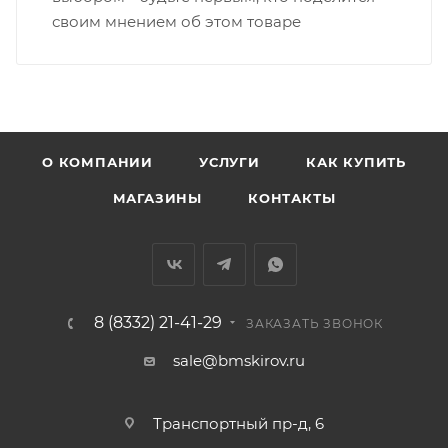
• Щорса – Ульяновская
своим мнением об этом товаре
Доставка в Нововятский р-он, Коминтерн, Костино и
Заречную часть (от границы старого Моста через р.
Вятка, область, межгород) осуществляется в
индивидуальном порядке.
В случае непредвиденных обстоятельств,
О КОМПАНИИ
УСЛУГИ
КАК КУПИТЬ
мешающих принять товар, необходимо как можно
МАГАЗИНЫ
КОНТАКТЫ
раньше связаться с менеджером, либо с отделом
логистики БМС.
ВАЖНО: Покупатель обязан обеспечить наличие
подъездных путей до места выгрузки. При
8 (8332) 21-41-29
ЗАКАЗАТЬ ЗВОНОК
отсутствии подъездных путей поставщик вправе
отказаться от доставки. Стоимость повторной
sale@bmskirov.ru
доставки оплачивается покупателем в полном
объеме.
Транспортный пр-д, 6