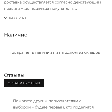
доставка осуществляется согласно действующим
правилам до подъезда покупателя.
Доставка осуществляется с понедельника по
пятницу с 8:00 до 17:00.
В субботу с 8:00 до 15:00
Наличие
Итоговая стоимость доставки зависит от:
- зоны доставки;
Товара нет в наличии ни на одном из складов
- веса и габаритов товаров в заказе;
- количества торговых точек для погрузки товаров.
Отзывы
Границы доставки в черте города на выезд
(перекрестки улиц):
ОСТАВИТЬ ОТЗЫВ
• Дзержинского - Жуковского
• Ленина - 65 лет победы
Помогите другим пользователям с
• Московская - Ульяновская
выбором - будьте первым, кто поделится
• Производственная - Потребкооперации