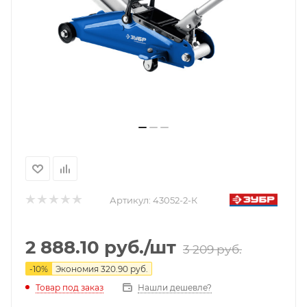
Артикул:
43052-2-К
2 888.10
руб.
/шт
3 209
руб.
-
10
%
Экономия
320.90
руб.
Нашли дешевле?
Товар под заказ