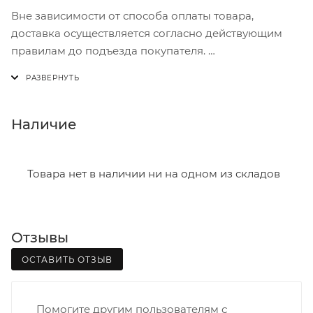
Вне зависимости от способа оплаты товара,
доставка осуществляется согласно действующим
правилам до подъезда покупателя.
Доставка осуществляется с понедельника по
пятницу с 8:00 до 17:00.
В субботу с 8:00 до 15:00
Наличие
Итоговая стоимость доставки зависит от:
- зоны доставки;
Товара нет в наличии ни на одном из складов
- веса и габаритов товаров в заказе;
- количества торговых точек для погрузки товаров.
Отзывы
Границы доставки в черте города на выезд
(перекрестки улиц):
ОСТАВИТЬ ОТЗЫВ
• Дзержинского - Жуковского
• Ленина - 65 лет победы
Помогите другим пользователям с
• Московская - Ульяновская