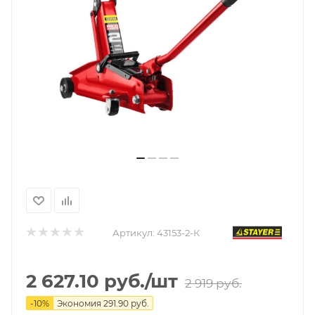
Артикул:
43153-2-К
2 627.10
руб.
/шт
2 919
руб.
-
10
%
Экономия
291.90
руб.