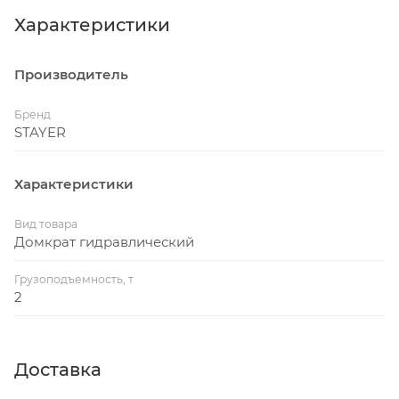
багажнике автомобиля.
Характеристики
Особенности:
Производитель
• Надежная конструкция
• Ручка для переноса
Бренд
• Плавный спуск
STAYER
• Маневренный
• Поворотная чашка
Характеристики
вес - 9,8кг
Вид товара
Домкрат гидравлический
Грузоподъемность, т
2
Доставка