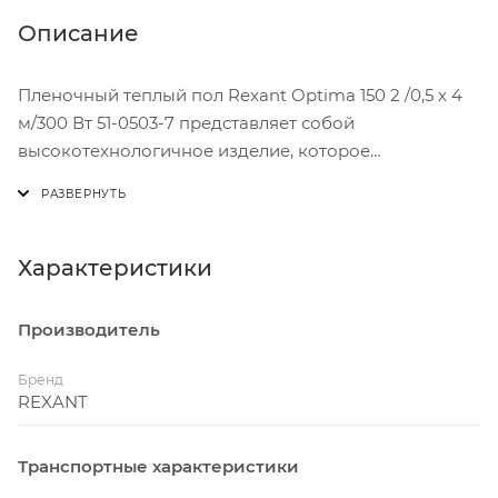
Описание
Пленочный теплый пол Rexant Optima 150 2 /0,5 х 4
м/300 Вт 51-0503-7 представляет собой
высокотехнологичное изделие, которое
изготовлено на основе углеродной термической
пленки.
Разогрев изделия осуществляется максимально
быстро.
Характеристики
Модель отличается легкостью монтажа и
безопасностью эксплуатации.
Производитель
Бренд
REXANT
Транспортные характеристики