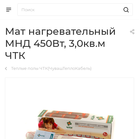
Мат нагревательный
МНД 450Вт, 3,0кв.м
ЧТК
Теплые полы ЧТК(ЧувашТеплоКабель)