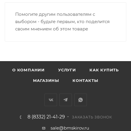
Заречную часть (от границы старого Моста через р.
Вятка, область, межгород) осуществляется в
Помогите другим пользователям с
индивидуальном порядке.
выбором - будьте первым, кто поделится
своим мнением об этом товаре
В случае непредвиденных обстоятельств,
мешающих принять товар, необходимо как можно
раньше связаться с менеджером, либо с отделом
логистики БМС.
ВАЖНО: Покупатель обязан обеспечить наличие
О КОМПАНИИ
УСЛУГИ
КАК КУПИТЬ
подъездных путей до места выгрузки. При
МАГАЗИНЫ
КОНТАКТЫ
отсутствии подъездных путей поставщик вправе
отказаться от доставки. Стоимость повторной
доставки оплачивается покупателем в полном
объеме.
8 (8332) 21-41-29
Доставка заказов по России не осуществляется.
ЗАКАЗАТЬ ЗВОНОК
sale@bmskirov.ru