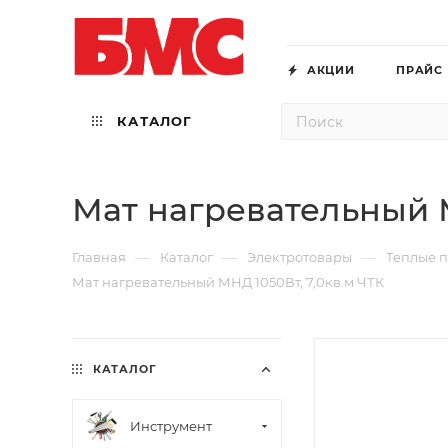
АКЦИИ
ПРАЙС
КАТАЛОГ
Мат нагревательный М
—
—
—
Главная
Каталог
Электротовары
Теплые п
Мат нагревательный МНД 1050Вт, 7,0кв.м ЧТК
КАТАЛОГ
Инструмент