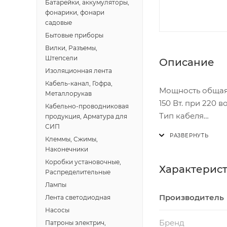
Батарейки, аккумуляторы,
фонарики, фонари
садовые
Бытовые приборы
Вилки, Разъемы,
Штепсели
Описание
Изоляционная лента
Кабель-канал, Гофра,
Мощность общая 
Металлорукав
150 Вт. при 220 в
Кабельно-проводниковая
Тип кабеля
продукция, Арматура для
СИП
Двухжильный
Клеммы, Сжимы,
Ширина мата
Наконечники
0.5 метра
Коробки установочные,
Гарантия
Характерис
Распределительные
16 лет
Лампы
Укладка
Производитель
Лента светодиодная
В плиточный кле
Насосы
Диаметр нагрева
Бренд
Патроны электрич,