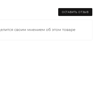
ОСТАВИТЬ ОТЗЫВ
делится своим мнением об этом товаре
раницы старого Моста через р. Вятка, область,
ходимо как можно раньше связаться с
та выгрузки. При отсутствии подъездных путей
и оплачивается покупателем в полном объеме.