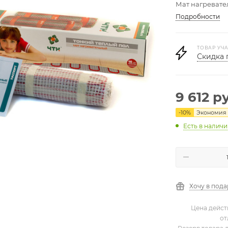
Мат нагревате
Подробности
ТОВАР УЧА
Скидка 
9 612
ру
-
10
%
Экономия
Есть в налич
Хочу в под
Цена дейст
от