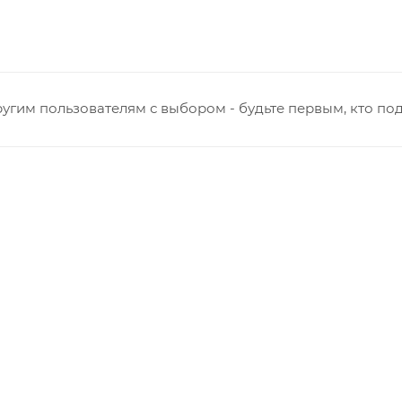
т победы
Ульяновская
нная - Потребкооперации
 Заводская
кая - Украинская
угим пользователям с выбором - будьте первым, кто по
овская
ятский р-он, Коминтерн, Костино и Заречную часть (от г
ствляется в индивидуальном порядке.
виденных обстоятельств, мешающих принять товар, необ
о с отделом логистики БМС.
ль обязан обеспечить наличие подъездных путей до мес
е отказаться от доставки. Стоимость повторной доставк
в по России не осуществляется.