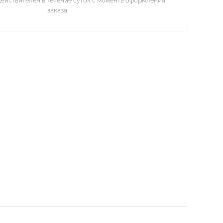
действителен в течение суток с момента оформления
заказа.