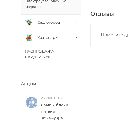
Электроустановочные
• Ленина - 65 ле
изделия
• Московская - 
Отзывы
• Производстве
Сад, огород
• Профсоюзная -
• Чистопрудненс
Помогите др
Хозтовары
• Щорса – Ульян
Доставка в Новов
РАСПРОДАЖА
межгород) осуще
СКИДКА 50%
В случае непред
менеджером, либ
Акции
ВАЖНО: Покупате
поставщик вправ
25 июня 2026
Лампы, блоки
Доставка заказо
питания,
аксессуары