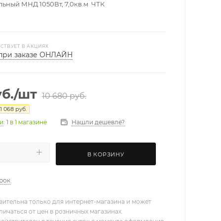
льный МНД 1050Вт, 7,0кв.м ЧТК
СТВУЕТ В АКЦИЯХ
при заказе ОНЛАЙН
б.
/шт
10 680
руб.
1 068
руб.
Нашли дешевле?
ии
: 1
в 1 магазине
В КОРЗИНУ
арок
вительна только для интернет-магазина и может
личаться от цен в розничных магазинах.