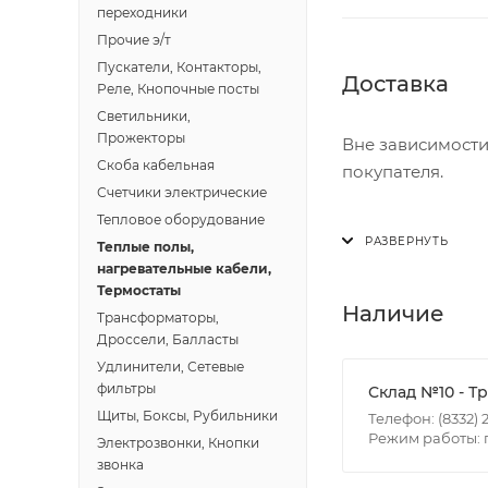
4,3 мм.
переходники
Экран
Прочие э/т
Первый экран - 
Пускатели, Контакторы,
Доставка
Изоляция нагре
Реле, Кнопочные посты
Сшитый полиэти
Светильники,
Прожекторы
Внешняя оболоч
Вне зависимости
Скоба кабельная
PVC (ПВХ пласти
покупателя.
Счетчики электрические
Расстояние межд
Тепловое оборудование
7,5 см.
Доставка осущест
Теплые полы,
Страна произво
В субботу с 8:00 
нагревательные кабели,
Россия
Термостаты
Сопротивление 
Итоговая стоимос
Наличие
Трансформаторы,
296.8
- зоны доставки;
Дроссели, Балласты
- веса и габарит
Удлинители, Сетевые
- количества тор
фильтры
Склад №10 - Т
Щиты, Боксы, Рубильники
Телефон: (8332) 2
Режим работы: пн
Границы доставки
Электрозвонки, Кнопки
звонка
• Дзержинского 