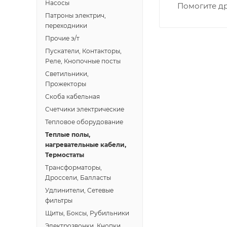
Насосы
Помогите др
• Профсоюзная -
Патроны электрич,
• Чистопрудненс
переходники
• Щорса – Ульян
Прочие э/т
Доставка в Новов
Пускатели, Контакторы,
межгород) осуще
Реле, Кнопочные посты
Светильники,
Прожекторы
В случае непред
Скоба кабельная
менеджером, либ
Счетчики электрические
Тепловое оборудование
ВАЖНО: Покупате
Теплые полы,
поставщик вправ
нагревательные кабели,
Термостаты
Доставка заказо
Трансформаторы,
Дроссели, Балласты
Удлинители, Сетевые
фильтры
Щиты, Боксы, Рубильники
Электрозвонки, Кнопки