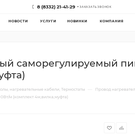
8 (8332) 21-41-29
ЗАКАЗАТЬ ЗВОНОК
НОВОСТИ
УСЛУГИ
НОВИНКИ
КОМПАНИЯ
ный саморегулируемый пи
уфта)
—
олы, нагревательные кабели, Термостаты
Провод нагревате
Вт/м (комплект 4м,вилка,муфта)