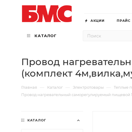
АКЦИИ
ПРАЙС
КАТАЛОГ
Провод нагреватель
(комплект 4м,вилка,м
—
—
—
Главная
Каталог
Электротовары
Теплые п
Провод нагревательный саморегулируемый пищевой 10
КАТАЛОГ