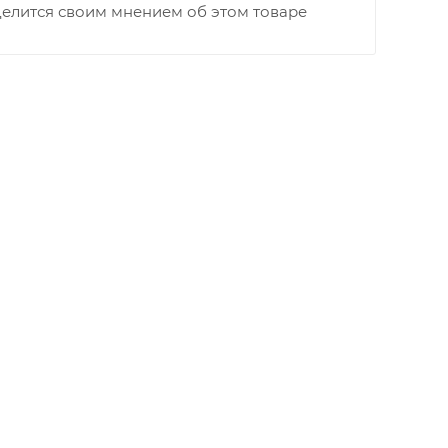
делится своим мнением об этом товаре
раницы старого Моста через р. Вятка, область,
ходимо как можно раньше связаться с
та выгрузки. При отсутствии подъездных путей
и оплачивается покупателем в полном объеме.