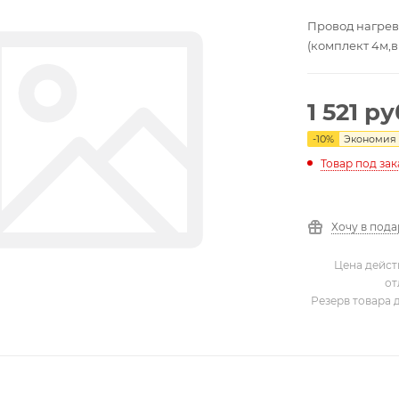
Провод нагрев
(комплект 4м,в
1 521
ру
-
10
%
Экономия
Товар под зак
Хочу в под
Цена дейст
от
Резерв товара 