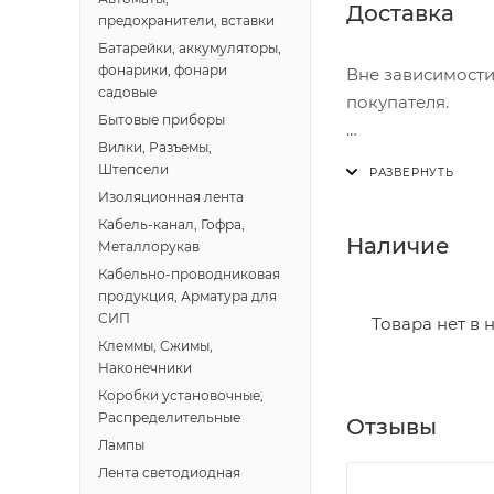
Доставка
предохранители, вставки
Батарейки, аккумуляторы,
фонарики, фонари
Вне зависимости
садовые
покупателя.
Бытовые приборы
Вилки, Разъемы,
Доставка осущест
Штепсели
В субботу с 8:00 
Изоляционная лента
Кабель-канал, Гофра,
Итоговая стоимос
Наличие
Металлорукав
- зоны доставки;
Кабельно-проводниковая
- веса и габарит
продукция, Арматура для
СИП
- количества тор
Товара нет в 
Клеммы, Сжимы,
Наконечники
Границы доставки
Коробки установочные,
• Дзержинского 
Распределительные
Отзывы
• Ленина - 65 ле
Лампы
• Московская - 
Лента светодиодная
• Производстве