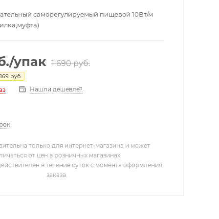
ательный саморегулируемый пищевой 10Вт/м
илка,муфта)
б.
/упак
1 690
руб.
169
руб.
Нашли дешевле?
аз
арок
вительна только для интернет-магазина и может
личаться от цен в розничных магазинах.
действителен в течение суток с момента оформления
заказа.