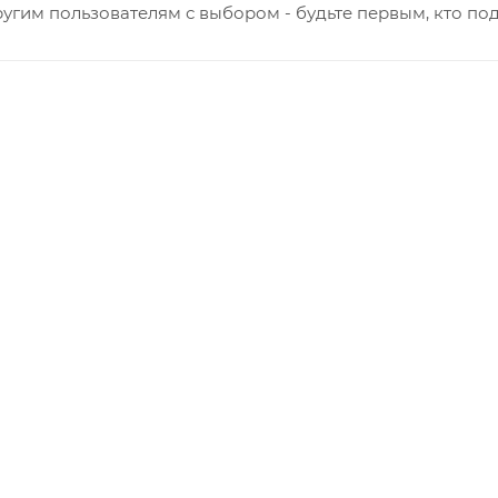
угим пользователям с выбором - будьте первым, кто по
 Заводская
кая - Украинская
овская
ятский р-он, Коминтерн, Костино и Заречную часть (от г
ствляется в индивидуальном порядке.
виденных обстоятельств, мешающих принять товар, необ
о с отделом логистики БМС.
ль обязан обеспечить наличие подъездных путей до мес
е отказаться от доставки. Стоимость повторной доставк
в по России не осуществляется.