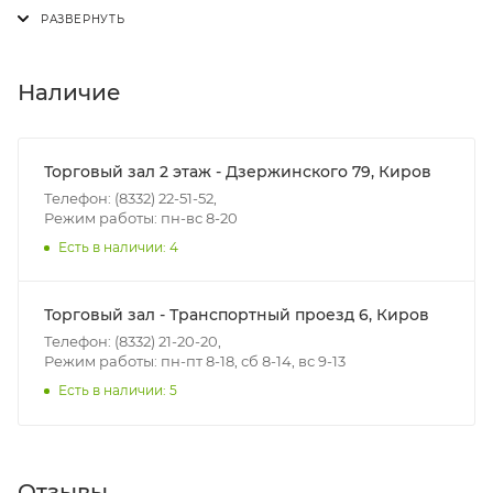
Доставка осуществляется с понедельника по
пятницу с 8:00 до 17:00.
В субботу с 8:00 до 15:00
Наличие
Итоговая стоимость доставки зависит от:
- зоны доставки;
Торговый зал 2 этаж - Дзержинского 79, Киров
- веса и габаритов товаров в заказе;
Телефон: (8332) 22-51-52,
Режим работы: пн-вс 8-20
- количества торговых точек для погрузки товаров.
Есть в наличии: 4
Границы доставки в черте города на выезд
(перекрестки улиц):
Торговый зал - Транспортный проезд 6, Киров
• Дзержинского - Жуковского
Телефон: (8332) 21-20-20,
• Ленина - 65 лет победы
Режим работы: пн-пт 8-18, сб 8-14, вс 9-13
• Московская - Ульяновская
Есть в наличии: 5
• Производственная - Потребкооперации
• Профсоюзная - Заводская
• Чистопрудненская - Украинская
Отзывы