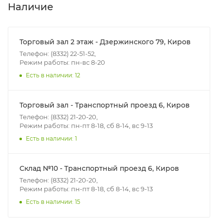
В субботу с 8:00 до 15:00
Наличие
Итоговая стоимость доставки зависит от:
- зоны доставки;
Торговый зал 2 этаж - Дзержинского 79, Киров
- веса и габаритов товаров в заказе;
Телефон: (8332) 22-51-52,
Режим работы: пн-вс 8-20
- количества торговых точек для погрузки товаров.
Есть в наличии: 12
Границы доставки в черте города на выезд
(перекрестки улиц):
Торговый зал - Транспортный проезд 6, Киров
• Дзержинского - Жуковского
Телефон: (8332) 21-20-20,
• Ленина - 65 лет победы
Режим работы: пн-пт 8-18, сб 8-14, вс 9-13
• Московская - Ульяновская
Есть в наличии: 1
• Производственная - Потребкооперации
• Профсоюзная - Заводская
Склад №10 - Транспортный проезд 6, Киров
• Чистопрудненская - Украинская
Телефон: (8332) 21-20-20,
• Щорса – Ульяновская
Режим работы: пн-пт 8-18, сб 8-14, вс 9-13
Доставка в Нововятский р-он, Коминтерн, Костино и
Есть в наличии: 15
Заречную часть (от границы старого Моста через р.