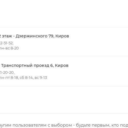
ть доставки зависит от:
ов товаров в заказе;
говых точек для погрузки товаров.
2 этаж - Дзержинского 79, Киров
2-51-52,
н-вс 8-20
 в черте города на выезд (перекрестки улиц):
- Жуковского
т победы
- Транспортный проезд 6, Киров
Ульяновская
1-20-20,
-пт 8-18, сб 8-14, вс 9-13
нная - Потребкооперации
 Заводская
кая - Украинская
овская
ятский р-он, Коминтерн, Костино и Заречную часть (от г
ствляется в индивидуальном порядке.
угим пользователям с выбором - будьте первым, кто по