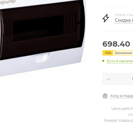
ТОВАР УЧА
Скидка 
698.40
-
10
%
Экономия
Есть в налич
Хочу в под
Цена дейст
от
Резерв товара 