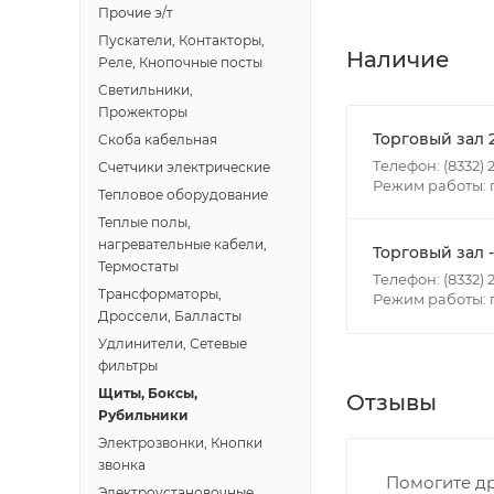
Прочие э/т
Пускатели, Контакторы,
Итоговая стоимос
Наличие
Реле, Кнопочные посты
- зоны доставки;
Светильники,
- веса и габарит
Прожекторы
- количества тор
Торговый зал 
Скоба кабельная
Телефон: (8332) 2
Счетчики электрические
Режим работы: п
Границы доставки
Тепловое оборудование
• Дзержинского 
Теплые полы,
• Ленина - 65 ле
нагревательные кабели,
Торговый зал 
Термостаты
• Московская - 
Телефон: (8332) 2
Трансформаторы,
Режим работы: пн
• Производстве
Дроссели, Балласты
• Профсоюзная -
Удлинители, Сетевые
• Чистопрудненс
фильтры
• Щорса – Ульян
Щиты, Боксы,
Отзывы
Доставка в Новов
Рубильники
межгород) осуще
Электрозвонки, Кнопки
звонка
Помогите др
Электроустановочные