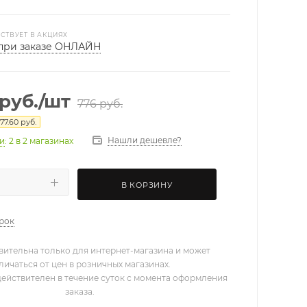
СТВУЕТ В АКЦИЯХ
при заказе ОНЛАЙН
руб.
/шт
776
руб.
77.60
руб.
Нашли дешевле?
ии
: 2
в 2 магазинах
В КОРЗИНУ
арок
вительна только для интернет-магазина и может
личаться от цен в розничных магазинах.
действителен в течение суток с момента оформления
заказа.