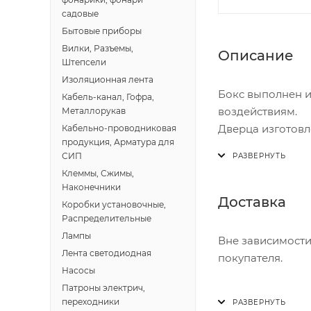
садовые
Бытовые приборы
Вилки, Разъемы,
Описание
Штепсели
Изоляционная лента
Бокс выполнен и
Кабель-канал, Гофра,
воздействиям.
Металлорукав
Дверца изготовл
Кабельно-проводниковая
продукция, Арматура для
температурам.
СИП
Клеммы, Сжимы,
Наконечники
Доставка
Коробки установочные,
Распределительные
Лампы
Вне зависимости
Лента светодиодная
покупателя.
Насосы
Патроны электрич,
Доставка осущест
переходники
В субботу с 8:00 