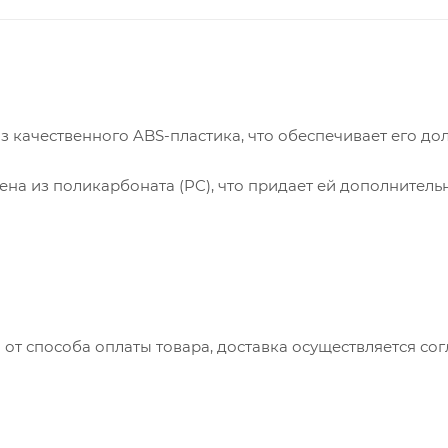
з качественного ABS-пластика, что обеспечивает его до
ена из поликарбоната (PC), что придает ей дополнитель
 от способа оплаты товара, доставка осуществляется с
вляется с понедельника по пятницу с 8:00 до 17:00.
до 15:00