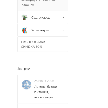
В случае непред
изделия
менеджером, либ
Сад, огород
ВАЖНО: Покупате
поставщик вправ
Хозтовары
Доставка заказо
РАСПРОДАЖА
СКИДКА 50%
Акции
25 июня 2026
Лампы, блоки
питания,
аксессуары