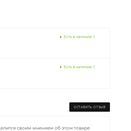
Есть в наличии: 1
Есть в наличии: 1
ОСТАВИТЬ ОТЗЫВ
раницы старого Моста через р. Вятка, область,
делится своим мнением об этом товаре