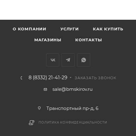
• Щорса – Ульяновская
Доставка в Нововятский р-он, Коминтерн, Костино и
Заречную часть (от границы старого Моста через р.
Вятка, область, межгород) осуществляется в
О КОМПАНИИ
УСЛУГИ
КАК КУПИТЬ
индивидуальном порядке.
МАГАЗИНЫ
КОНТАКТЫ
В случае непредвиденных обстоятельств,
мешающих принять товар, необходимо как можно
раньше связаться с менеджером, либо с отделом
логистики БМС.
8 (8332) 21-41-29
ЗАКАЗАТЬ ЗВОНОК
ВАЖНО: Покупатель обязан обеспечить наличие
sale@bmskirov.ru
подъездных путей до места выгрузки. При
отсутствии подъездных путей поставщик вправе
Транспортный пр-д, 6
отказаться от доставки. Стоимость повторной
доставки оплачивается покупателем в полном
ПОЛИТИКА КОНФИДЕНЦИАЛЬНОСТИ
объеме.