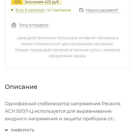
-
10
%
Экономия
422
руб.
Нашли дешевле?
Есть в наличии
: 1
в 1 магазине
Хочу в подарок
Цена действительна только для интернет-магазина и
может отличаться от цен в розничных магазинах.
Резерв товара действителен в течение суток с момента
оформления заказа.
Описание
Однофазный стабилизатор напряжения Ресанта
АСН 500/1-Ц используется для выравнивания
входного напряжения и защиты приборов от
высоких скачков напряжения с суммарной
мощностью до 0.5 кВт. В стабилизаторе