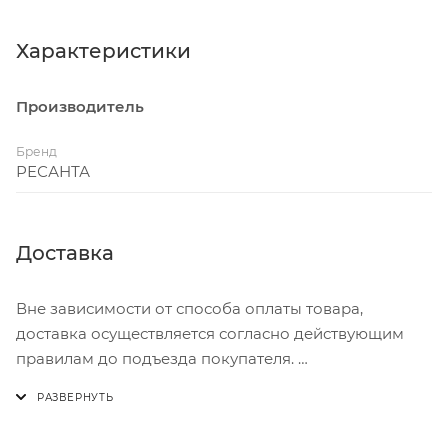
предусмотрена защита от перегрева и аварийное
отключение нагрузки при превышении диапазона
Характеристики
входного напряжения. Работой устройства
управляет встроенный микропроцессор.
Производитель
Бренд
РЕСАНТА
Доставка
Вне зависимости от способа оплаты товара,
доставка осуществляется согласно действующим
правилам до подъезда покупателя.
Доставка осуществляется с понедельника по
пятницу с 8:00 до 17:00.