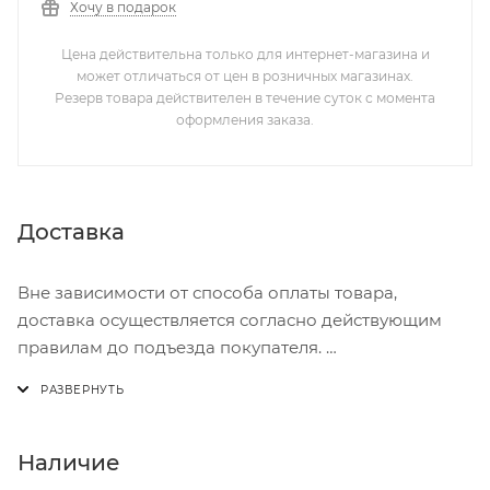
Хочу в подарок
Цена действительна только для интернет-магазина и
может отличаться от цен в розничных магазинах.
Резерв товара действителен в течение суток с момента
оформления заказа.
Доставка
Вне зависимости от способа оплаты товара,
доставка осуществляется согласно действующим
правилам до подъезда покупателя.
Доставка осуществляется с понедельника по
пятницу с 8:00 до 17:00.
В субботу с 8:00 до 15:00
Наличие