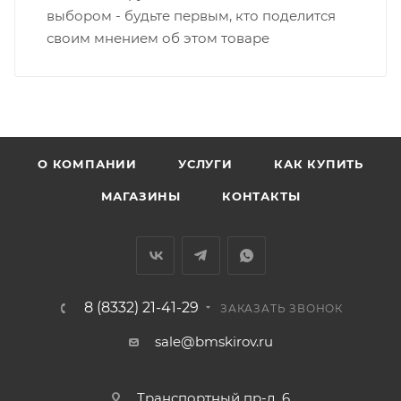
выбором - будьте первым, кто поделится
своим мнением об этом товаре
В случае непредвиденных обстоятельств,
мешающих принять товар, необходимо как можно
раньше связаться с менеджером, либо с отделом
логистики БМС.
ВАЖНО: Покупатель обязан обеспечить наличие
О КОМПАНИИ
УСЛУГИ
КАК КУПИТЬ
подъездных путей до места выгрузки. При
МАГАЗИНЫ
КОНТАКТЫ
отсутствии подъездных путей поставщик вправе
отказаться от доставки. Стоимость повторной
доставки оплачивается покупателем в полном
объеме.
8 (8332) 21-41-29
Доставка заказов по России не осуществляется.
ЗАКАЗАТЬ ЗВОНОК
sale@bmskirov.ru
Транспортный пр-д, 6