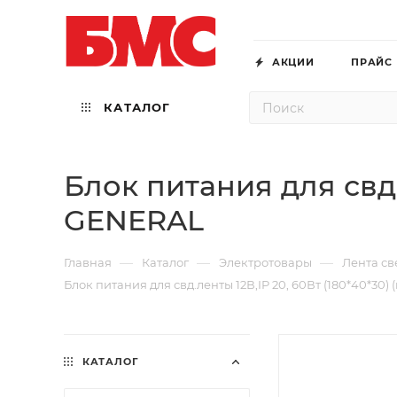
АКЦИИ
ПРАЙС
КАТАЛОГ
Блок питания для свд.
GENERAL
—
—
—
Главная
Каталог
Электротовары
Лента св
Блок питания для свд.ленты 12В,IP 20, 60Вт (180*40*30
КАТАЛОГ