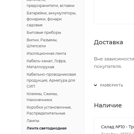
предохранители, вставки
Батарейки, аккумуляторы,
фонарики, фонари
садовые
Бытовые приборы
Вилки, Разъемы,
Доставка
Штепсели
Изоляционная лента
Вне зависимости
Кабель-канал, Гофра,
покупателя.
Металлорукав
Кабельно-проводниковая
продукция, Арматура для
Доставка осущест
СИП
В субботу с 8:00 
Клеммы, Сжимы,
Наконечники
Итоговая стоимос
Наличие
Коробки установочные,
- зоны доставки;
Распределительные
- веса и габарит
Лампы
- количества тор
Склад №10 - Т
Лента светодиодная
Телефон: (8332) 2