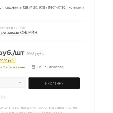
я свд.ленты 12В,IP 20, 60Вт (180*40*30) (компакт)
СТВУЕТ В АКЦИЯХ
при заказе ОНЛАЙН
руб.
/шт
592
руб.
88.80
руб.
Нашли дешевле?
ии
: 9
в 1 магазине
В КОРЗИНУ
арок
вительна только для интернет-магазина и может
личаться от цен в розничных магазинах.