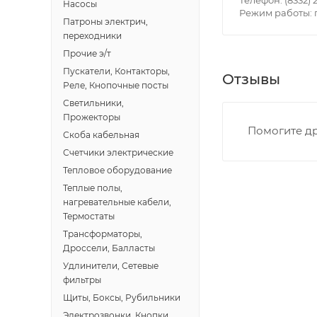
Насосы
Режим работы: пн
Границы доставки
Патроны электрич,
• Дзержинского 
переходники
• Ленина - 65 ле
Прочие э/т
• Московская - 
Пускатели, Контакторы,
Отзывы
Реле, Кнопочные посты
• Производстве
Светильники,
• Профсоюзная -
Прожекторы
• Чистопрудненс
Помогите др
Скоба кабельная
• Щорса – Ульян
Счетчики электрические
Доставка в Новов
Тепловое оборудование
межгород) осуще
Теплые полы,
нагревательные кабели,
В случае непред
Термостаты
менеджером, либ
Трансформаторы,
Дроссели, Балласты
ВАЖНО: Покупате
Удлинители, Сетевые
фильтры
поставщик вправ
Щиты, Боксы, Рубильники
Электрозвонки, Кнопки