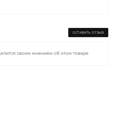
ОСТАВИТЬ ОТЗЫВ
делится своим мнением об этом товаре
раницы старого Моста через р. Вятка, область,
ходимо как можно раньше связаться с
та выгрузки. При отсутствии подъездных путей
и оплачивается покупателем в полном объеме.