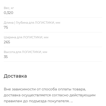
для ламп, мониторов, ноутбуков, камер
видеонаблюдения и ЖК-телевизоров, внутренней
Вес, кг
0,320
декоративной подсветки интерьера. Имеет высокую
надежность. Предусматривает защиту от короткого
Длина | Глубина для ЛОГИСТИКИ, мм
замыкания и перегрузок. Размер 198х98х42 мм.Срок
75
службы более 30 000 часов.
Ширина для ЛОГИСТИКИ, мм
265
Высота для ЛОГИСТИКИ, мм
35
Доставка
Вне зависимости от способа оплаты товара,
доставка осуществляется согласно действующим
правилам до подъезда покупателя.