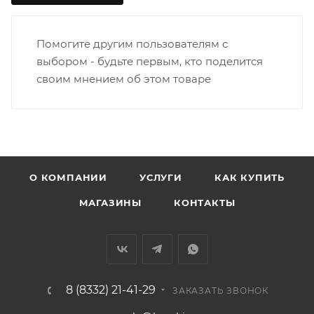
Заречную часть (от границы старого Моста через р.
Вятка, область, межгород) осуществляется в
Помогите другим пользователям с
индивидуальном порядке.
выбором - будьте первым, кто поделится
своим мнением об этом товаре
В случае непредвиденных обстоятельств,
мешающих принять товар, необходимо как можно
раньше связаться с менеджером, либо с отделом
логистики БМС.
ВАЖНО: Покупатель обязан обеспечить наличие
О КОМПАНИИ
УСЛУГИ
КАК КУПИТЬ
подъездных путей до места выгрузки. При
МАГАЗИНЫ
КОНТАКТЫ
отсутствии подъездных путей поставщик вправе
отказаться от доставки. Стоимость повторной
доставки оплачивается покупателем в полном
объеме.
8 (8332) 21-41-29
Доставка заказов по России не осуществляется.
ЗАКАЗАТЬ ЗВОНОК