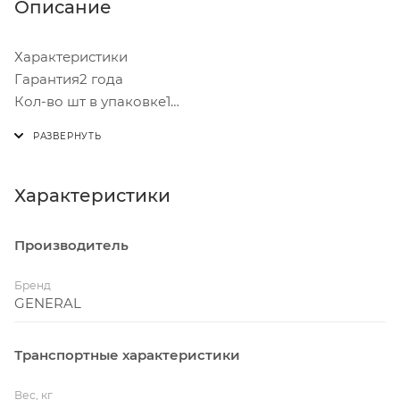
Описание
Характеристики
Гарантия2 года
Кол-во шт в упаковке1
Коэффициент мощности0,5
Мощность, Вт200
Напряжение, В110-240
Размеры Д/Ш/В(мм)(Устан.отв-е)200*70*38
Характеристики
Срок службы35 000 часов
Степень защиты, IP
Производитель
Бренд
GENERAL
Транспортные характеристики
Вес, кг