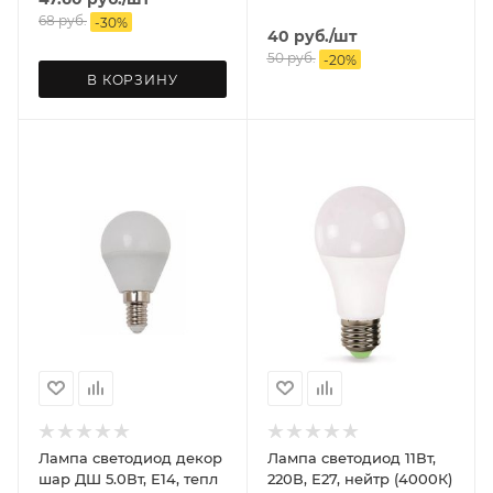
68
руб.
-
30
%
40
руб.
/шт
50
руб.
-
20
%
В КОРЗИНУ
Лампа светодиод декор
Лампа светодиод 11Вт,
шар ДШ 5.0Вт, Е14, тепл
220В, Е27, нейтр (4000К)