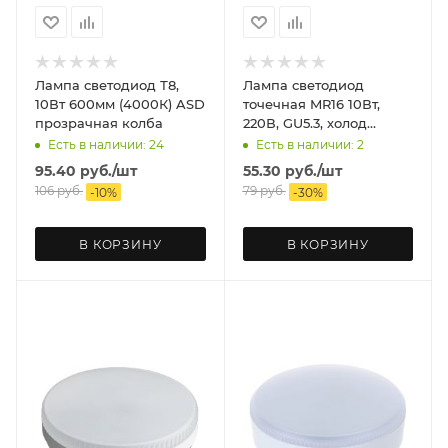
Лампа светодиод Т8,
Лампа светодиод
10Вт 600мм (4000К) ASD
точечная MR16 10Вт,
прозрачная колба
220В, GU5.3, холод
(6500К) ASD
Есть в наличии: 24
Есть в наличии: 2
95.40
руб.
/шт
55.30
руб.
/шт
106
руб.
79
руб.
-
10
%
-
30
%
В КОРЗИНУ
В КОРЗИНУ