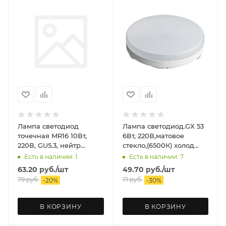
Лампа светодиод
Лампа светодиод.GX 53
точечная MR16 10Вт,
6Вт, 220В,матовое
220В, GU5.3, нейтр
стекло,(6500К) холод
(4000К) ASD
ASD
Есть в наличии: 1
Есть в наличии: 7
63.20
руб.
/шт
49.70
руб.
/шт
79
руб.
71
руб.
-
20
%
-
30
%
В КОРЗИНУ
В КОРЗИНУ