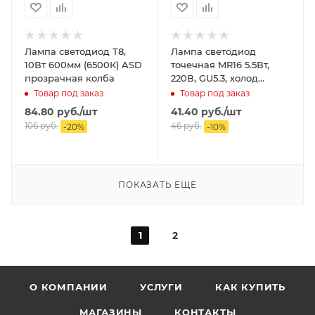
Лампа светодиод Т8,
Лампа светодиод
10Вт 600мм (6500К) ASD
точечная MR16 5.5Вт,
прозрачная колба
220В, GU5.3, холод
(6500К) ASD
Товар под заказ
Товар под заказ
84.80
руб.
/шт
41.40
руб.
/шт
106
руб.
46
руб.
-
20
%
-
10
%
ПОКАЗАТЬ ЕЩЕ
1
2
О КОМПАНИИ
УСЛУГИ
КАК КУПИТЬ
МАГАЗИНЫ
КОНТАКТЫ