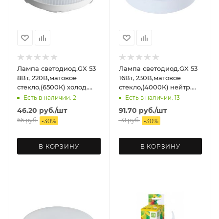
Лампа светодиод.GX 53
Лампа светодиод.GX 53
8Вт, 220В,матовое
16Вт, 230В,матовое
стекло,(6500К) холод.
стекло,(4000К) нейтр.
ASD
ASD
Есть в наличии: 2
Есть в наличии: 13
46.20
руб.
/шт
91.70
руб.
/шт
66
руб.
131
руб.
-
30
%
-
30
%
В КОРЗИНУ
В КОРЗИНУ