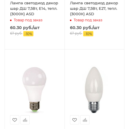
Лампа светодиод декор
Лампа светодиод декор
шар ДШ 7,5Вт, Е14, тепл.
шар ДШ 7,5Вт, Е27, тепл.
(3000К) АSD
(3000К) АSD
Товар под заказ
Товар под заказ
60.30
руб.
/шт
60.30
руб.
/шт
67
руб.
67
руб.
-
10
%
-
10
%