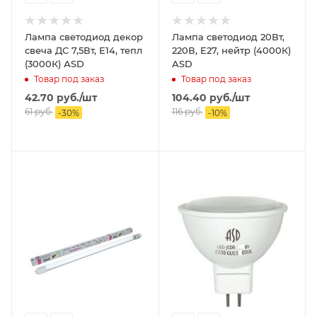
Лампа светодиод декор
Лампа светодиод 20Вт,
свеча ДС 7,5Вт, Е14, тепл
220В, Е27, нейтр (4000К)
(3000К) АSD
АSD
Товар под заказ
Товар под заказ
42.70
руб.
/шт
104.40
руб.
/шт
61
руб.
116
руб.
-
30
%
-
10
%