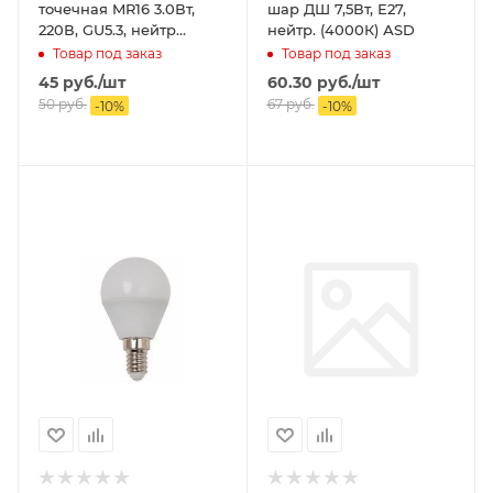
точечная MR16 3.0Вт,
шар ДШ 7,5Вт, Е27,
220В, GU5.3, нейтр
нейтр. (4000К) АSD
(4000К) ASD
Товар под заказ
Товар под заказ
45
руб.
/шт
60.30
руб.
/шт
50
руб.
67
руб.
-
10
%
-
10
%