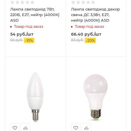
Лампа светодиод 7Вт,
Лампа светодиод декор
220В, Е27, нейтр (4000К)
свеча ДС 3,5Вт, Е27,
АSD
нейтр (4000К) АSD
Товар под заказ
Товар под заказ
54
руб.
/шт
66.40
руб.
/шт
60
руб.
83
руб.
-
10
%
-
20
%