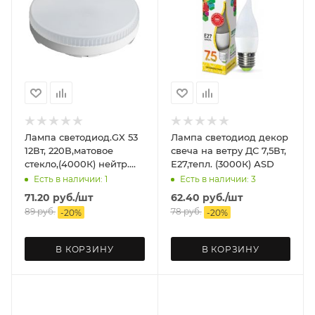
Лампа светодиод.GX 53
Лампа светодиод декор
12Вт, 220В,матовое
свеча на ветру ДС 7,5Вт,
стекло,(4000К) нейтр.
Е27,тепл. (3000К) АSD
ASD
Есть в наличии: 1
Есть в наличии: 3
71.20
руб.
/шт
62.40
руб.
/шт
89
руб.
78
руб.
-
20
%
-
20
%
В КОРЗИНУ
В КОРЗИНУ