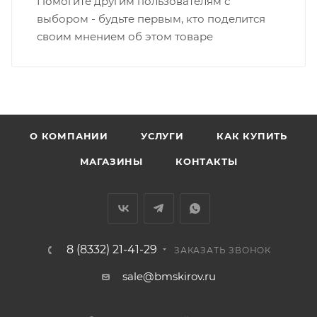
Помогите другим пользователям с
индивидуальном порядке.
выбором - будьте первым, кто поделится
своим мнением об этом товаре
В случае непредвиденных обстоятельств,
мешающих принять товар, необходимо как можно
раньше связаться с менеджером, либо с отделом
логистики БМС.
ВАЖНО: Покупатель обязан обеспечить наличие
О КОМПАНИИ
УСЛУГИ
КАК КУПИТЬ
подъездных путей до места выгрузки. При
МАГАЗИНЫ
КОНТАКТЫ
отсутствии подъездных путей поставщик вправе
отказаться от доставки. Стоимость повторной
доставки оплачивается покупателем в полном
объеме.
8 (8332) 21-41-29
Доставка заказов по России не осуществляется.
ЗАКАЗАТЬ ЗВОНОК
sale@bmskirov.ru