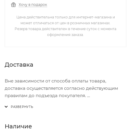
Хочу в подарок
Цена действительна только для интернет-магазина и
может отличаться от цен в розничных магазинах.
Резерв товара действителен в течение суток с момента
оформления заказа.
Доставка
Вне зависимости от способа оплаты товара,
доставка осуществляется согласно действующим
правилам до подъезда покупателя.
Доставка осуществляется с понедельника по
пятницу с 8:00 до 17:00.
В субботу с 8:00 до 15:00
Наличие