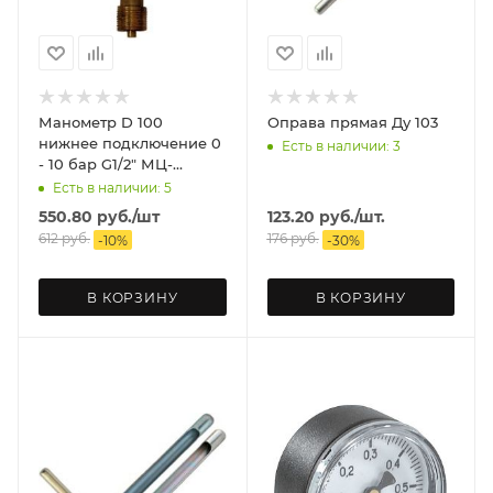
Манометр D 100
Оправа прямая Ду 103
нижнее подключение 0
Есть в наличии: 3
- 10 бар G1/2" МЦ-
БАГОРИЯ
Есть в наличии: 5
550.80
руб.
/шт
123.20
руб.
/шт.
612
руб.
176
руб.
-
10
%
-
30
%
В КОРЗИНУ
В КОРЗИНУ