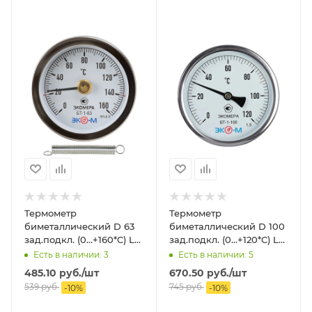
Термометр
Термометр
биметаллический D 63
биметаллический D 100
зад.подкл. (0...+160*C) L
зад.подкл. (0...+120*C) L
60 ЭКОМЕРА
60 ЭКОМЕРА
Есть в наличии: 3
Есть в наличии: 5
485.10
руб.
/шт
670.50
руб.
/шт
539
руб.
745
руб.
-
10
%
-
10
%