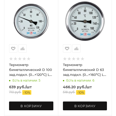
Термометр
Термометр
биметаллический D 100
биметаллический D 63
зад.подкл. (0...+120*C) L
зад.подкл. (0...+160*C) L
40 ЭКОМЕРА
40 ЭКОМЕРА
Есть в наличии: 5
Есть в наличии: 6
639
руб.
/шт
466.20
руб.
/шт
710
руб.
518
руб.
-
10
%
-
10
%
В КОРЗИНУ
В КОРЗИНУ