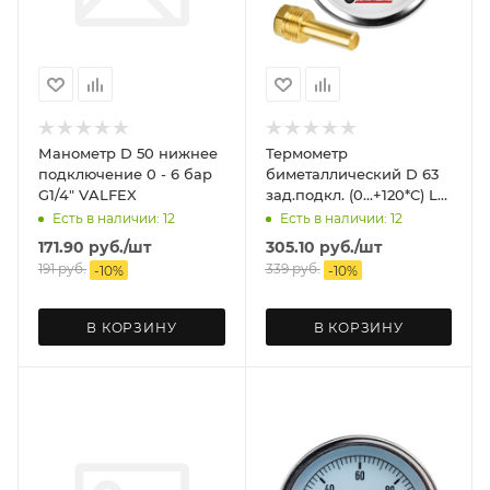
Манометр D 50 нижнее
Термометр
подключение 0 - 6 бар
биметаллический D 63
G1/4" VALFEX
зад.подкл. (0...+120*C) L
40 VALFEX
Есть в наличии: 12
Есть в наличии: 12
171.90
руб.
/шт
305.10
руб.
/шт
191
руб.
339
руб.
-
10
%
-
10
%
В КОРЗИНУ
В КОРЗИНУ