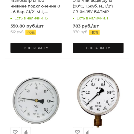
Манометр D 100
Счетчик воды Ду 15
нижнее подключение 0
(90*C, 1,5куб. м., 1/2")
- 6 бар G1/2" МЦ-
СВКМ-15У БАТЫР
БАГОРИЯ
Есть в наличии: 15
Есть в наличии: 1
550.80
руб.
/шт
783
руб.
/шт
612
руб.
870
руб.
-
10
%
-
10
%
В КОРЗИНУ
В КОРЗИНУ