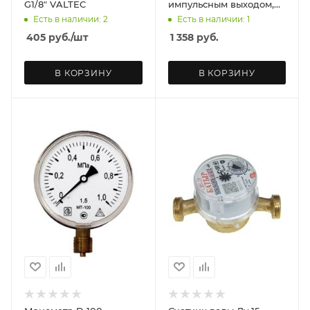
G1/8" VALTEC
импульсным выходом,
без сгонов VALTEC
Есть в наличии: 2
Есть в наличии: 1
405
руб.
/шт
1 358
руб.
В КОРЗИНУ
В КОРЗИНУ