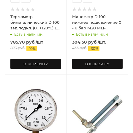
Термометр
Манометр D 100
биметаллический D 100
нижнее подключение 0
зад.подкл. (0...+120*C) L
- 6 бар М20 МЦ-
50 ЗТП Минск
БАГОРИЯ
Есть в наличии: 11
Есть в наличии: 4
785.70
руб.
/шт
304.50
руб.
/шт.
873
руб.
435
руб.
-
10
%
-
30
%
В КОРЗИНУ
В КОРЗИНУ