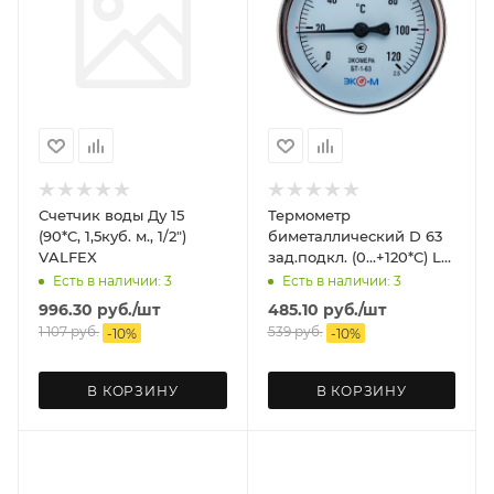
Счетчик воды Ду 15
Термометр
(90*C, 1,5куб. м., 1/2")
биметаллический D 63
VALFEX
зад.подкл. (0...+120*C) L
60 ЭКОМЕРА
Есть в наличии: 3
Есть в наличии: 3
996.30
руб.
/шт
485.10
руб.
/шт
1 107
руб.
539
руб.
-
10
%
-
10
%
В КОРЗИНУ
В КОРЗИНУ