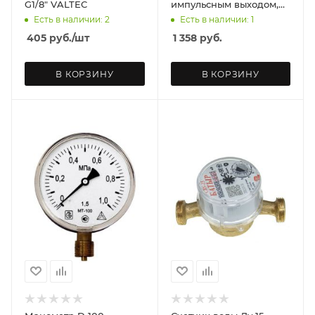
G1/8" VALTEC
импульсным выходом,
без сгонов VALTEC
Есть в наличии: 2
Есть в наличии: 1
405
руб.
/шт
1 358
руб.
В КОРЗИНУ
В КОРЗИНУ