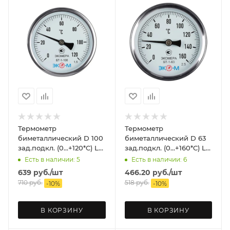
Термометр
Термометр
биметаллический D 100
биметаллический D 63
зад.подкл. (0...+120*C) L
зад.подкл. (0...+160*C) L
40 ЭКОМЕРА
40 ЭКОМЕРА
Есть в наличии: 5
Есть в наличии: 6
639
руб.
/шт
466.20
руб.
/шт
710
руб.
518
руб.
-
10
%
-
10
%
В КОРЗИНУ
В КОРЗИНУ