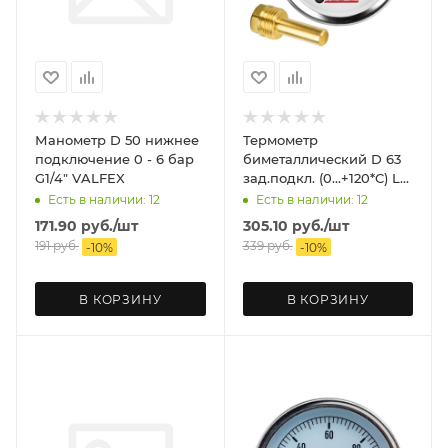
Манометр D 50 нижнее
Термометр
подключение 0 - 6 бар
биметаллический D 63
G1/4" VALFEX
зад.подкл. (0...+120*C) L
40 VALFEX
Есть в наличии: 12
Есть в наличии: 12
171.90
руб.
/шт
305.10
руб.
/шт
191
руб.
339
руб.
-
10
%
-
10
%
В КОРЗИНУ
В КОРЗИНУ