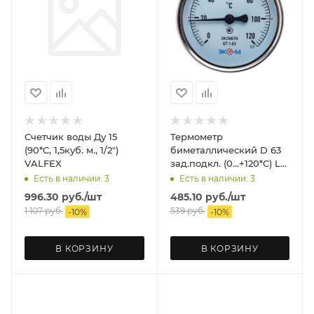
Счетчик воды Ду 15
Термометр
(90*C, 1,5куб. м., 1/2")
биметаллический D 63
VALFEX
зад.подкл. (0...+120*C) L
60 ЭКОМЕРА
Есть в наличии: 3
Есть в наличии: 3
996.30
руб.
/шт
485.10
руб.
/шт
1 107
руб.
539
руб.
-
10
%
-
10
%
В КОРЗИНУ
В КОРЗИНУ