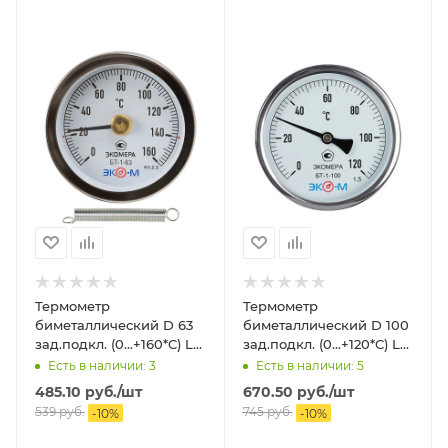
Термометр
Термометр
биметаллический D 63
биметаллический D 100
зад.подкл. (0...+160*C) L
зад.подкл. (0...+120*C) L
60 ЭКОМЕРА
60 ЭКОМЕРА
Есть в наличии: 3
Есть в наличии: 5
485.10
руб.
/шт
670.50
руб.
/шт
539
руб.
745
руб.
-
10
%
-
10
%