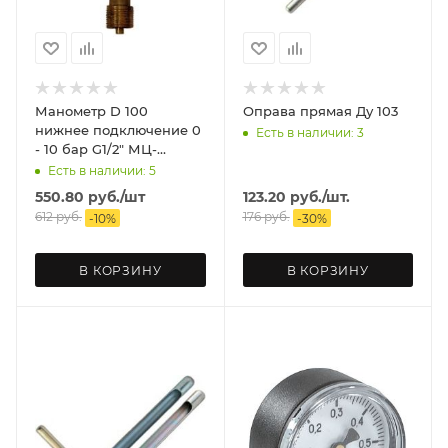
Манометр D 100
Оправа прямая Ду 103
нижнее подключение 0
Есть в наличии: 3
- 10 бар G1/2" МЦ-
БАГОРИЯ
Есть в наличии: 5
550.80
руб.
/шт
123.20
руб.
/шт.
612
руб.
176
руб.
-
10
%
-
30
%
В КОРЗИНУ
В КОРЗИНУ