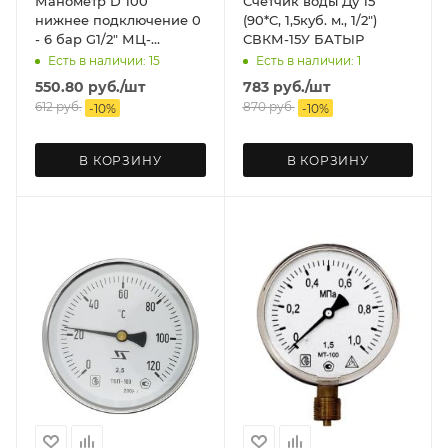
Манометр D 100
Счетчик воды Ду 15
нижнее подключение 0
(90*C, 1,5куб. м., 1/2")
- 6 бар G1/2" МЦ-
СВКМ-15У БАТЫР
БАГОРИЯ
Есть в наличии: 15
Есть в наличии: 1
550.80
руб.
/шт
783
руб.
/шт
612
руб.
870
руб.
-
10
%
-
10
%
В КОРЗИНУ
В КОРЗИНУ