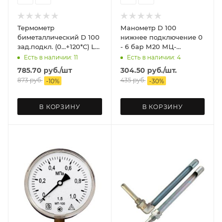
Термометр
Манометр D 100
биметаллический D 100
нижнее подключение 0
зад.подкл. (0...+120*C) L
- 6 бар М20 МЦ-
50 ЗТП Минск
БАГОРИЯ
Есть в наличии: 11
Есть в наличии: 4
785.70
руб.
/шт
304.50
руб.
/шт.
873
руб.
435
руб.
-
10
%
-
30
%
В КОРЗИНУ
В КОРЗИНУ