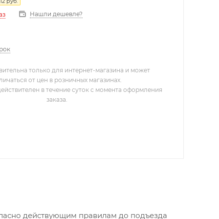
12
руб.
Нашли дешевле?
аз
арок
вительна только для интернет-магазина и может
личаться от цен в розничных магазинах.
действителен в течение суток с момента оформления
заказа.
огласно действующим правилам до подъезда