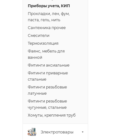
Доставка в Новов
Приборы учета, КИП
межгород) осуще
Прокладки, лен, фум,
паста, гель, нить
Сантехника прочее
В случае непред
Смесители
менеджером, либ
Термоизоляция
Фаянс, мебель для
ВАЖНО: Покупате
ванной
поставщик вправ
Фитинги аксиальные
Фитинги приварные
Доставка заказо
стальные
Фитинги резьбовые
латунные
Фитинги резьбовые
чугунные, стальные
Хомуты, крепления труб
Электротовары