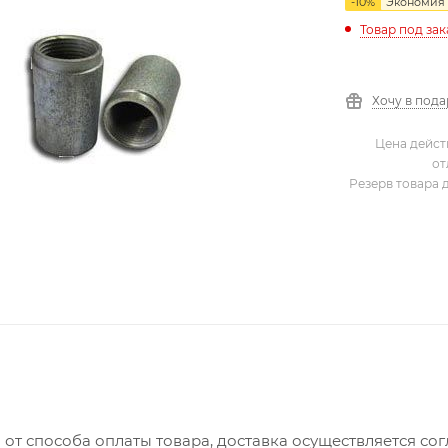
-
10
%
Экономия
Товар под зак
Хочу в под
Цена дейст
от
Резерв товара 
 от способа оплаты товара, доставка осуществляется с