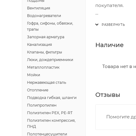
поддоны
покупателя.
Вентиляция
Водонагреватели
Доставка осущест
Гофра, сифоны, обвязки,
В субботу с 8:00 
трапы
Запорная арматура
Итоговая стоимос
Наличие
Канализация
- зоны доставки;
Клапаны, фильтры
- веса и габарит
Люки, дождеприемники
- количества тор
Товара нет в 
Металлопластик
Мойки
Границы доставки
Нержавеющая сталь
• Дзержинского 
Отопление
Отзывы
• Ленина - 65 ле
Подводка гибкая, шланги
• Московская - 
Полипропилен
• Производстве
Полиэтилен PEX, PE-RT
Помогите др
• Профсоюзная -
Полиэтилен компрессия,
• Чистопрудненс
ПНД
• Щорса – Ульян
Полотенцесушители