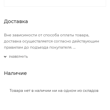
Доставка
Вне зависимости от способа оплаты товара,
доставка осуществляется согласно действующим
правилам до подъезда покупателя.
Доставка осуществляется с понедельника по
пятницу с 8:00 до 17:00.
В субботу с 8:00 до 15:00
Наличие
Итоговая стоимость доставки зависит от:
- зоны доставки;
Товара нет в наличии ни на одном из складов
- веса и габаритов товаров в заказе;
- количества торговых точек для погрузки товаров.