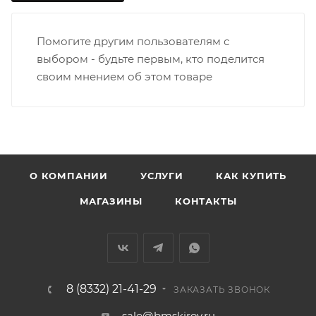
• Дзержинского - Жуковского
• Ленина - 65 лет победы
Помогите другим пользователям с
• Московская - Ульяновская
выбором - будьте первым, кто поделится
• Производственная - Потребкооперации
своим мнением об этом товаре
• Профсоюзная - Заводская
• Чистопрудненская - Украинская
• Щорса – Ульяновская
Доставка в Нововятский р-он, Коминтерн, Костино и
Заречную часть (от границы старого Моста через р.
Вятка, область, межгород) осуществляется в
О КОМПАНИИ
УСЛУГИ
КАК КУПИТЬ
индивидуальном порядке.
МАГАЗИНЫ
КОНТАКТЫ
В случае непредвиденных обстоятельств,
мешающих принять товар, необходимо как можно
раньше связаться с менеджером, либо с отделом
логистики БМС.
8 (8332) 21-41-29
ЗАКАЗАТЬ ЗВОНОК
ВАЖНО: Покупатель обязан обеспечить наличие
sale@bmskirov.ru