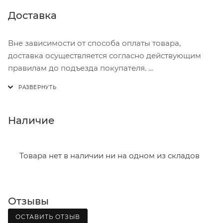
Доставка
Вне зависимости от способа оплаты товара,
доставка осуществляется согласно действующим
правилам до подъезда покупателя.
Доставка осуществляется с понедельника по
пятницу с 8:00 до 17:00.
В субботу с 8:00 до 15:00
Наличие
Итоговая стоимость доставки зависит от:
- зоны доставки;
Товара нет в наличии ни на одном из складов
- веса и габаритов товаров в заказе;
- количества торговых точек для погрузки товаров.
Отзывы
Границы доставки в черте города на выезд
(перекрестки улиц):
ОСТАВИТЬ ОТЗЫВ