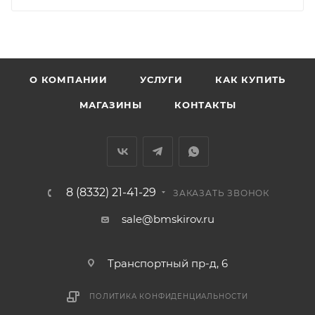
мешающих принять товар, необходимо как можно
раньше связаться с менеджером, либо с отделом
логистики БМС.
ВАЖНО: Покупатель обязан обеспечить наличие
О КОМПАНИИ
УСЛУГИ
КАК КУПИТЬ
подъездных путей до места выгрузки. При
МАГАЗИНЫ
КОНТАКТЫ
отсутствии подъездных путей поставщик вправе
отказаться от доставки. Стоимость повторной
доставки оплачивается покупателем в полном
объеме.
8 (8332) 21-41-29
Доставка заказов по России не осуществляется.
ЗАКАЗАТЬ ЗВОНОК
sale@bmskirov.ru
Транспортный пр-д, 6
ПОЛИТИКА КОНФИДЕНЦИАЛЬНОСТИ