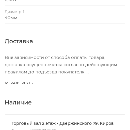
Диаметр_1
40мм
Доставка
Вне зависимости от способа оплаты товара,
доставка осуществляется согласно действующим
правилам до подъезда покупателя.
Доставка осуществляется с понедельника по
пятницу с 8:00 до 17:00.
В субботу с 8:00 до 15:00
Наличие
Итоговая стоимость доставки зависит от:
- зоны доставки;
Торговый зал 2 этаж - Дзержинского 79, Киров
- веса и габаритов товаров в заказе;