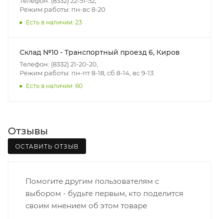
Телефон: (8332) 22-51-52,
Режим работы: пн-вс 8-20
- количества торговых точек для погрузки товаров.
Есть в наличии: 23
Границы доставки в черте города на выезд
(перекрестки улиц):
Склад №10 - Транспортный проезд 6, Киров
• Дзержинского - Жуковского
Телефон: (8332) 21-20-20,
• Ленина - 65 лет победы
Режим работы: пн-пт 8-18, сб 8-14, вс 9-13
• Московская - Ульяновская
Есть в наличии: 60
• Производственная - Потребкооперации
• Профсоюзная - Заводская
• Чистопрудненская - Украинская
Отзывы
• Щорса – Ульяновская
Доставка в Нововятский р-он, Коминтерн, Костино и
ОСТАВИТЬ ОТЗЫВ
Заречную часть (от границы старого Моста через р.
Вятка, область, межгород) осуществляется в
Помогите другим пользователям с
индивидуальном порядке.
выбором - будьте первым, кто поделится
своим мнением об этом товаре
В случае непредвиденных обстоятельств,