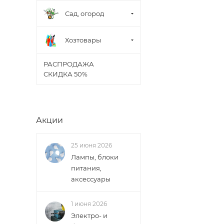
В случае непред
менеджером, либ
Сад, огород
ВАЖНО: Покупате
Хозтовары
поставщик вправ
РАСПРОДАЖА
СКИДКА 50%
Доставка заказо
Акции
25 июня 2026
Лампы, блоки
питания,
аксессуары
1 июня 2026
Электро- и