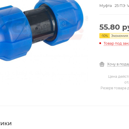
Муфта 25 ПЭ 
55.80
р
-
10
%
Экономия
Товар под зак
Хочу в под
Цена дейст
от
Резерв товара 
тики