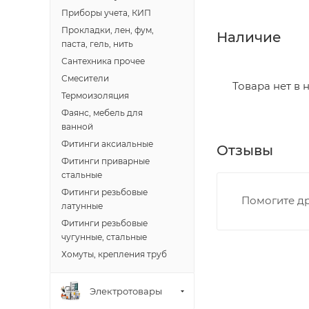
Приборы учета, КИП
Прокладки, лен, фум,
Итоговая стоимос
Наличие
паста, гель, нить
- зоны доставки;
Сантехника прочее
- веса и габарит
Смесители
- количества тор
Товара нет в 
Термоизоляция
Фаянс, мебель для
Границы доставки
ванной
• Дзержинского 
Фитинги аксиальные
Отзывы
• Ленина - 65 ле
Фитинги приварные
• Московская - 
стальные
• Производстве
Фитинги резьбовые
Помогите др
• Профсоюзная -
латунные
• Чистопрудненс
Фитинги резьбовые
чугунные, стальные
• Щорса – Ульян
Хомуты, крепления труб
Доставка в Новов
межгород) осуще
Электротовары