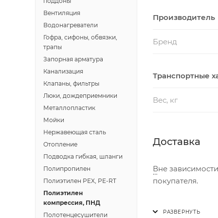
поддоны
Вентиляция
Производитель
Водонагреватели
Гофра, сифоны, обвязки,
Бренд
трапы
Запорная арматура
Канализация
Транспортные х
Клапаны, фильтры
Люки, дождеприемники
Вес, кг
Металлопластик
Мойки
Нержавеющая сталь
Доставка
Отопление
Подводка гибкая, шланги
Вне зависимости
Полипропилен
покупателя.
Полиэтилен PEX, PE-RT
Полиэтилен
компрессия, ПНД
Доставка осущест
Полотенцесушители
В субботу с 8:00 