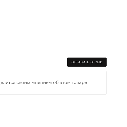
ОСТАВИТЬ ОТЗЫВ
делится своим мнением об этом товаре
раницы старого Моста через р. Вятка, область,