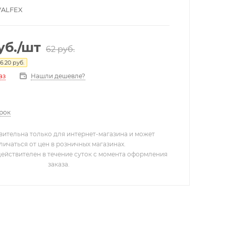
VALFEX
уб.
/шт
62
руб.
6.20
руб.
Нашли дешевле?
аз
арок
вительна только для интернет-магазина и может
личаться от цен в розничных магазинах.
действителен в течение суток с момента оформления
заказа.