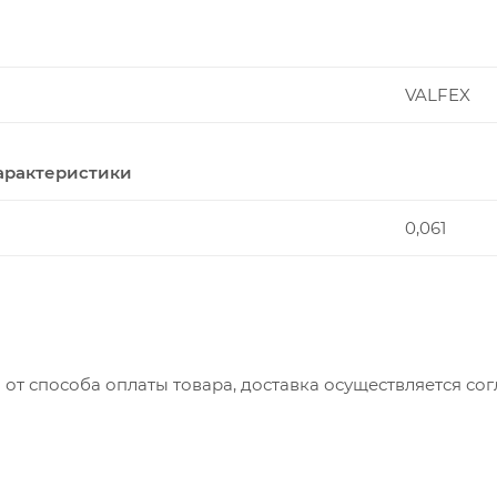
VALFEX
арактеристики
0,061
 от способа оплаты товара, доставка осуществляется с
вляется с понедельника по пятницу с 8:00 до 17:00.
до 15:00