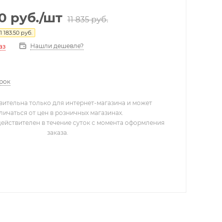
50
руб.
/шт
11 835
руб.
1 183.50
руб.
Нашли дешевле?
аз
арок
вительна только для интернет-магазина и может
личаться от цен в розничных магазинах.
действителен в течение суток с момента оформления
заказа.