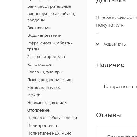
Доставка
Баки расширительные
Ванны, душевые кабины,
Вне зависимости
поддоны
покупателя.
Вентиляция
Водонагреватели
Доставка осущест
Гофра, сифоны, обвязки,
В субботу с 8:00 
трапы
Запорная арматура
Итоговая стоимос
Наличие
Канализация
- зоны доставки;
Клапаны, фильтры
- веса и габарит
Люки, дождеприемники
- количества тор
Товара нет в 
Металлопластик
Мойки
Границы доставки
Нержавеющая сталь
• Дзержинского 
Отопление
Отзывы
• Ленина - 65 ле
Подводка гибкая, шланги
• Московская - 
Полипропилен
• Производстве
Полиэтилен PEX, PE-RT