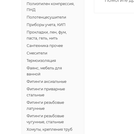
Помогите др
• Профсоюзная -
Полиэтилен компрессия,
• Чистопрудненс
ПНД
• Щорса – Ульян
Полотенцесушители
Доставка в Новов
Приборы учета, КИП
межгород) осуще
Прокладки, лен, фум,
паста, гель, нить
Сантехника прочее
В случае непред
Смесители
менеджером, либ
Термоизоляция
Фаянс, мебель для
ВАЖНО: Покупате
ванной
поставщик вправ
Фитинги аксиальные
Фитинги приварные
Доставка заказо
стальные
Фитинги резьбовые
латунные
Фитинги резьбовые
чугунные, стальные
Хомуты, крепления труб