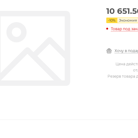
10 651.
-
10
%
Экономия
Товар под зак
Хочу в под
Цена дейст
от
Резерв товара 