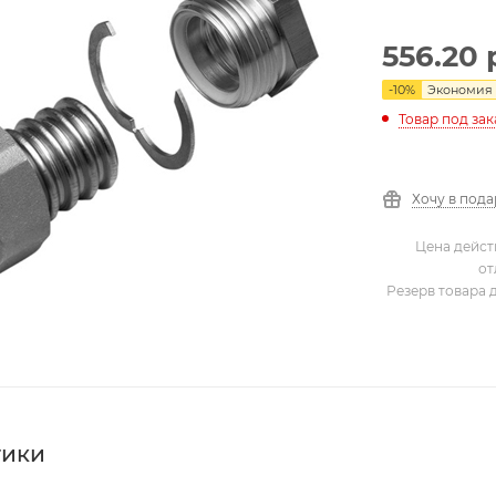
556.20
-
10
%
Экономия
Товар под зак
Хочу в под
Цена дейст
от
Резерв товара 
тики