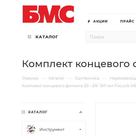
АКЦИИ
ПРАЙС
КАТАЛОГ
Комплект концевого фи
—
—
—
Главная
Каталог
Сантехника
Нержавеюща
Комплект концевого фитинга 20 - 3/4" ВР лат FixLock M
КАТАЛОГ
Инструмент