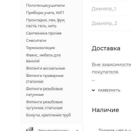
Полотенцесушители
Диаметр_1
Приборы учета, КИП
Прокладки, лен, фум,
Диаметр_2
паста, гель, нить
Сантехника прочее
Смесители
Доставка
Термоизоляция
Фаянс, мебель для
ванной
Вне зависимости
Фитинги аксиальные
покупателя.
Фитинги приварные
стальные
Доставка осущест
Фитинги резьбовые
В субботу с 8:00 
латунные
Фитинги резьбовые
Итоговая стоимос
чугунные, стальные
Наличие
- зоны доставки;
Хомуты, крепления труб
- веса и габарит
- количества тор
Товара нет в 
Электротовары