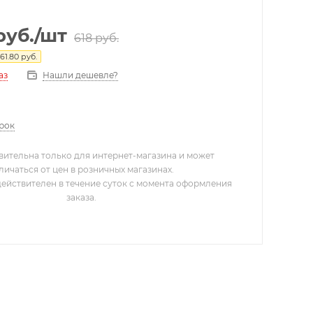
руб.
/шт
618
руб.
61.80
руб.
Нашли дешевле?
аз
арок
вительна только для интернет-магазина и может
личаться от цен в розничных магазинах.
действителен в течение суток с момента оформления
заказа.