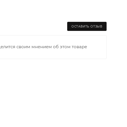
ОСТАВИТЬ ОТЗЫВ
делится своим мнением об этом товаре
раницы старого Моста через р. Вятка, область,
ходимо как можно раньше связаться с
та выгрузки. При отсутствии подъездных путей
и оплачивается покупателем в полном объеме.