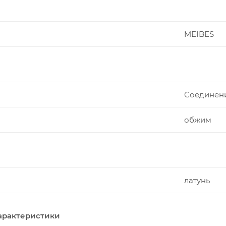
MEIBES
Соединен
обжим
латунь
арактеристики