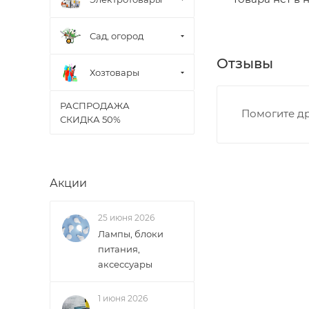
Границы доставки
Сад, огород
• Дзержинского 
Отзывы
• Ленина - 65 ле
Хозтовары
• Московская - 
• Производстве
РАСПРОДАЖА
Помогите др
• Профсоюзная -
СКИДКА 50%
• Чистопрудненс
• Щорса – Ульян
Доставка в Новов
Акции
межгород) осуще
25 июня 2026
В случае непред
Лампы, блоки
менеджером, либ
питания,
аксессуары
ВАЖНО: Покупате
поставщик вправ
1 июня 2026