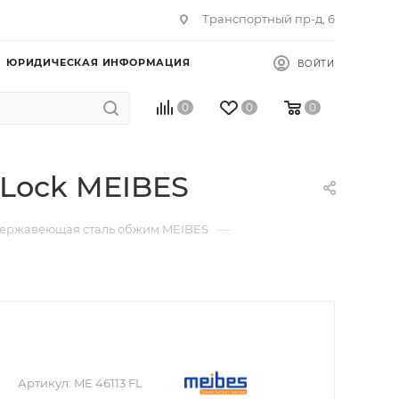
Транспортный пр-д, 6
ЮРИДИЧЕСКАЯ ИНФОРМАЦИЯ
ВОЙТИ
0
0
0
xLock MEIBES
—
ержавеющая сталь обжим MEIBES
Артикул:
ME 46113 FL