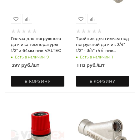
Гильза для погружного
Тройник для гильзы под
датчика температуры
погружной датчик 3/4" -
1/2" х 64мм ник VALTEC
1/2" - 3/4" г/г/г ник
VALTEC
Есть в наличии: 9
Есть в наличии: 1
297
руб.
/шт
1 112
руб.
/шт
В КОРЗИНУ
В КОРЗИНУ