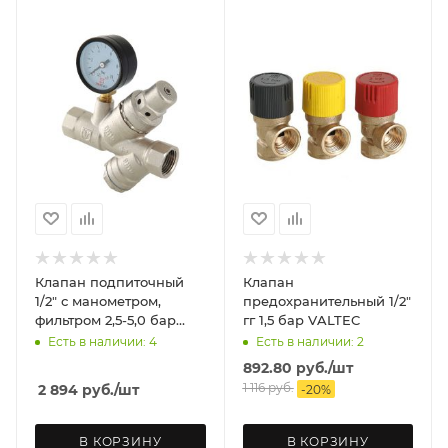
Клапан подпиточный
Клапан
1/2" с манометром,
предохранительный 1/2"
фильтром 2,5-5,0 бар
гг 1,5 бар VALTEC
VALTEC
Есть в наличии: 4
Есть в наличии: 2
892.80
руб.
/шт
1 116
руб.
2 894
руб.
/шт
-
20
%
В КОРЗИНУ
В КОРЗИНУ