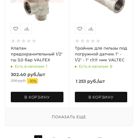
Клапан
Тройник для гильзы под
предохранительный 1/2"
погружной датчик 1" -
гш 3,0 бар VALFEX
1/2" - 1" г/г/г ник VALTEC
Есть в наличии: 1
Есть в наличии: 8
302.40
руб.
/шт
336
руб.
1 253
руб.
/шт
-
10
%
В КОРЗИНУ
В КОРЗИНУ
ПОКАЗАТЬ ЕЩЕ