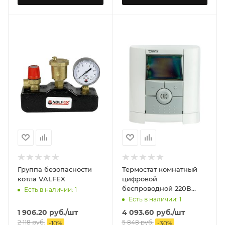
Группа безопасности
Термостат комнатный
котла VALFEX
цифровой
беспроводной 220В
Есть в наличии: 1
BTDP-RF WATTS
Есть в наличии: 1
1 906.20
руб.
/шт
4 093.60
руб.
/шт
2 118
руб.
5 848
руб.
-
10
%
-
30
%