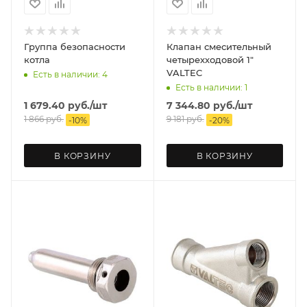
Группа безопасности
Клапан смесительный
котла
четырехходовой 1"
VALTEC
Есть в наличии: 4
Есть в наличии: 1
1 679.40
руб.
/шт
7 344.80
руб.
/шт
1 866
руб.
9 181
руб.
-
10
%
-
20
%
В КОРЗИНУ
В КОРЗИНУ