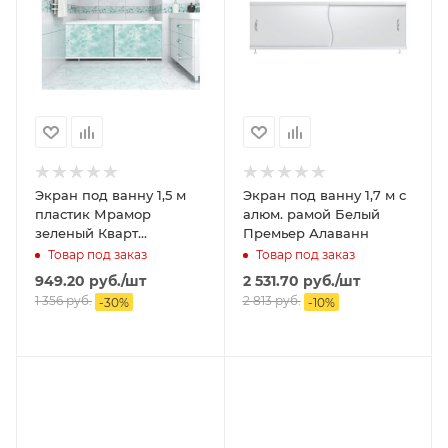
Экран под ванну 1,5 м
Экран под ванну 1,7 м с
пластик Мрамор
алюм. рамой Белый
зеленый Кварт
Премьер Алаванн
МЕТАКАМ
Товар под заказ
Товар под заказ
949.20
руб.
/шт
2 531.70
руб.
/шт
1 356
руб.
2 813
руб.
-
30
%
-
10
%