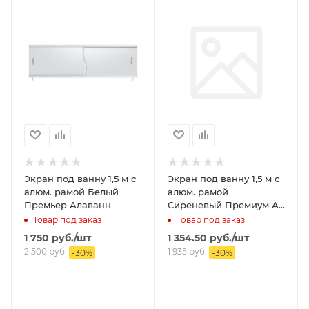
Экран под ванну 1,5 м с
Экран под ванну 1,5 м с
алюм. рамой Белый
алюм. рамой
Премьер Алаванн
Сиреневый Премиум А
МЕТАКАМ
Товар под заказ
Товар под заказ
1 750
руб.
/шт
1 354.50
руб.
/шт
2 500
руб.
1 935
руб.
-
30
%
-
30
%