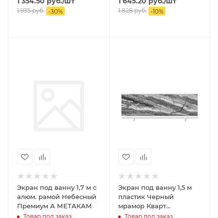
1 354.50
руб.
/шт
1 645.20
руб.
/шт
1 935
руб.
1 828
руб.
-
30
%
-
10
%
Экран под ванну 1,7 м с
Экран под ванну 1,5 м
алюм. рамой Небесный
пластик Черный
Премиум А МЕТАКАМ
мрамор Кварт
МЕТАКАМ
Товар под заказ
Товар под заказ