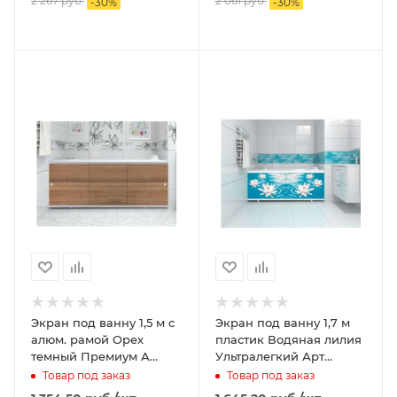
2 267
руб.
2 061
руб.
-
30
%
-
30
%
Экран под ванну 1,5 м с
Экран под ванну 1,7 м
алюм. рамой Орех
пластик Водяная лилия
темный Премиум А
Ультралегкий Арт
МЕТАКАМ
МЕТАКАМ
Товар под заказ
Товар под заказ