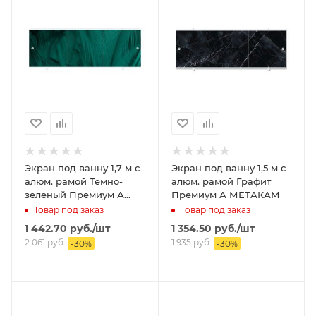
Экран под ванну 1,7 м с
Экран под ванну 1,5 м с
алюм. рамой Темно-
алюм. рамой Графит
зеленый Премиум А
Премиум А МЕТАКАМ
МЕТАКАМ
Товар под заказ
Товар под заказ
1 442.70
руб.
/шт
1 354.50
руб.
/шт
2 061
руб.
1 935
руб.
-
30
%
-
30
%