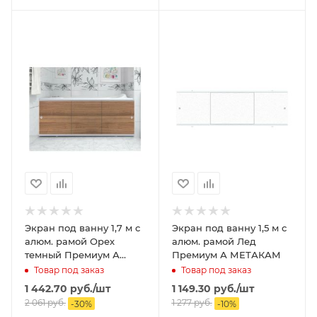
Экран под ванну 1,7 м с
Экран под ванну 1,5 м с
алюм. рамой Орех
алюм. рамой Лед
темный Премиум А
Премиум А МЕТАКАМ
МЕТАКАМ
Товар под заказ
Товар под заказ
1 442.70
руб.
/шт
1 149.30
руб.
/шт
2 061
руб.
1 277
руб.
-
30
%
-
10
%