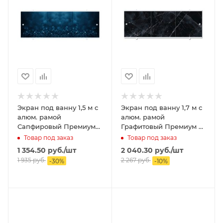
Экран под ванну 1,5 м с
Экран под ванну 1,7 м с
алюм. рамой
алюм. рамой
Сапфировый Премиум
Графитовый Премиум А
А МЕТАКАМ
МЕТАКАМ
Товар под заказ
Товар под заказ
1 354.50
руб.
/шт
2 040.30
руб.
/шт
1 935
руб.
2 267
руб.
-
30
%
-
10
%