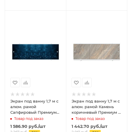
Экран под ванну 1,7 м с
Экран под ванну 1,7 м с
алюм. рамой
алюм. рамой Камень
Сапфировый Премиум
коричневый Премиум А
А МЕТАКАМ
МЕТАКАМ
Товар под заказ
Товар под заказ
1 586.90
руб.
/шт
1 442.70
руб.
/шт