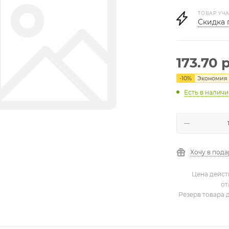
ТОВАР УЧА
Скидка 
173.70
р
-
10
%
Экономия
Есть в налич
Хочу в под
Цена дейст
от
Резерв товара 