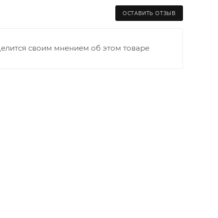
ОСТАВИТЬ ОТЗЫВ
делится своим мнением об этом товаре
раницы старого Моста через р. Вятка, область,
ходимо как можно раньше связаться с
та выгрузки. При отсутствии подъездных путей
и оплачивается покупателем в полном объеме.