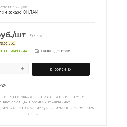
СТВУЕТ В АКЦИЯХ
при заказе ОНЛАЙН
уб.
/шт
193
руб.
19.30
руб.
Нашли дешевле?
ии
: 1
в 1 магазине
В КОРЗИНУ
арок
вительна только для интернет-магазина и может
личаться от цен в розничных магазинах.
действителен в течение суток с момента оформления
заказа.