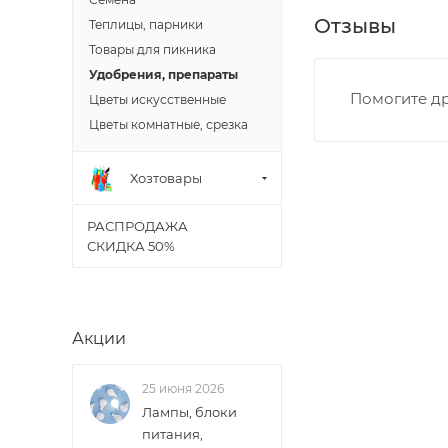
• Московская - 
Отзывы
Теплицы, парники
• Производстве
Товары для пикника
• Профсоюзная -
Удобрения, препараты
• Чистопрудненс
Помогите др
Цветы искусственные
• Щорса – Ульян
Цветы комнатные, срезка
Доставка в Новов
межгород) осуще
Хозтовары
В случае непред
РАСПРОДАЖА
менеджером, либ
СКИДКА 50%
ВАЖНО: Покупате
поставщик вправ
Акции
Доставка заказо
25 июня 2026
Лампы, блоки
питания,