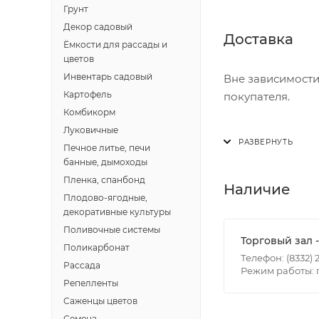
Грунт
Декор садовый
Доставка
Ёмкости для рассады и
цветов
Инвентарь садовый
Вне зависимости
Картофель
покупателя.
Комбикорм
Луковичные
Доставка осущест
Печное литье, печи
В субботу с 8:00 
банные, дымоходы
Пленка, спанбонд
Итоговая стоимос
Наличие
Плодово-ягодные,
- зоны доставки;
декоративные культуры
- веса и габарит
Поливочные системы
- количества тор
Торговый зал 
Поликарбонат
Телефон: (8332) 2
Рассада
Режим работы: п
Границы доставки
Репелленты
• Дзержинского 
Саженцы цветов
• Ленина - 65 ле
Семена