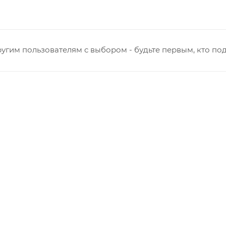
Ульяновская
нная - Потребкооперации
 Заводская
кая - Украинская
угим пользователям с выбором - будьте первым, кто по
овская
ятский р-он, Коминтерн, Костино и Заречную часть (от г
ствляется в индивидуальном порядке.
виденных обстоятельств, мешающих принять товар, необ
о с отделом логистики БМС.
ль обязан обеспечить наличие подъездных путей до мес
е отказаться от доставки. Стоимость повторной доставк
в по России не осуществляется.