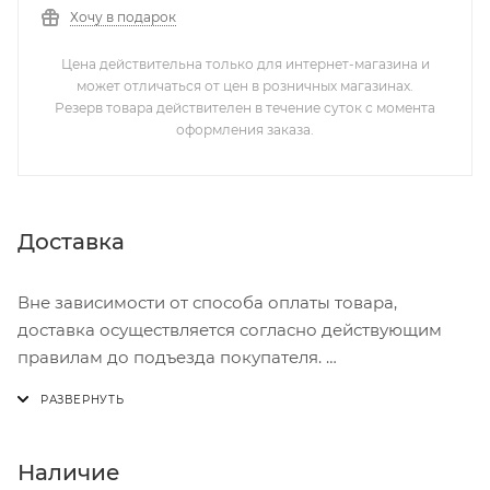
Хочу в подарок
Цена действительна только для интернет-магазина и
может отличаться от цен в розничных магазинах.
Резерв товара действителен в течение суток с момента
оформления заказа.
Доставка
Вне зависимости от способа оплаты товара,
доставка осуществляется согласно действующим
правилам до подъезда покупателя.
Доставка осуществляется с понедельника по
пятницу с 8:00 до 17:00.
В субботу с 8:00 до 15:00
Наличие