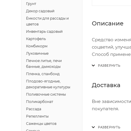
Грунт
Декор садовый
Ёмкости для рассады и
Описание
цветов
Инвентарь садовый
Картофель
Средство изменя
Комбикорм
соцветий, улучш
Луковичные
Способ применен
Печное литье, печи
осуществлять стр
банные, дымоходы
Пленка, спанбонд
Плодово-ягодные,
Доставка
декоративные культуры
Поливочные системы
Вне зависимости
Поликарбонат
покупателя.
Рассада
Репелленты
Доставка осущест
Саженцы цветов
В субботу с 8:00 
Семена