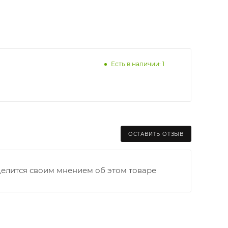
Есть в наличии: 1
ОСТАВИТЬ ОТЗЫВ
делится своим мнением об этом товаре
раницы старого Моста через р. Вятка, область,