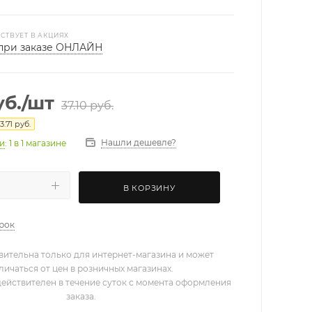
СТВУЕТ В АКЦИЯХ
при заказе ОНЛАЙН
б.
/шт
37.10
руб.
3.71
руб.
Нашли дешевле?
ии
: 1
в 1 магазине
В КОРЗИНУ
арок
вительна только для интернет-магазина и может
личаться от цен в розничных магазинах.
действителен в течение суток с момента оформления
заказа.