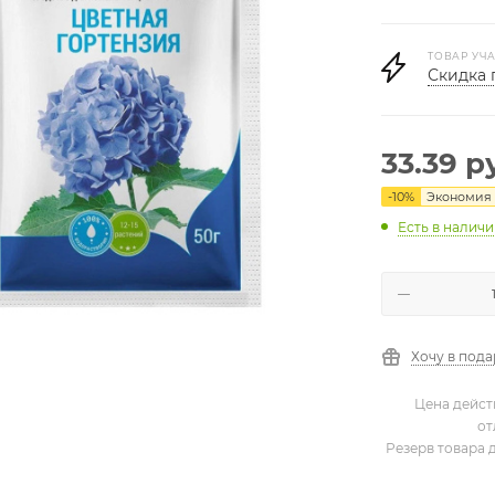
ТОВАР УЧА
Скидка 
33.39
ру
-
10
%
Экономия
Есть в налич
Хочу в под
Цена дейст
от
Резерв товара 