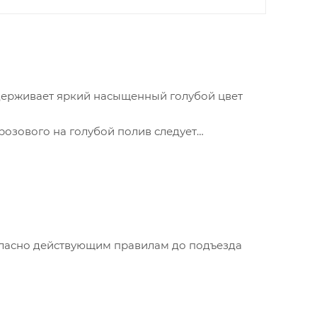
ддерживает яркий насыщенный голубой цвет
розового на голубой полив следует
е всего периода цветения.
огласно действующим правилам до подъезда