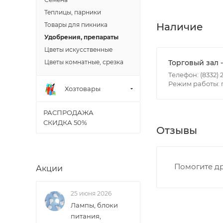
Теплицы, парники
Итоговая стоимос
Наличие
Товары для пикника
- зоны доставки;
Удобрения, препараты
- веса и габарит
Цветы искусственные
- количества тор
Торговый зал 
Цветы комнатные, срезка
Телефон: (8332) 2
Режим работы: п
Границы доставки
Хозтовары
• Дзержинского 
• Ленина - 65 ле
РАСПРОДАЖА
СКИДКА 50%
• Московская - 
Отзывы
• Производстве
• Профсоюзная -
• Чистопрудненс
Помогите др
Акции
• Щорса – Ульян
Доставка в Новов
25 июня 2026
межгород) осуще
Лампы, блоки
питания,