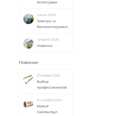
В случае непред
аксессуары
менеджером, либ
1 июня 2026
ВАЖНО: Покупате
Электро- и
поставщик вправ
бензоинструмент
Доставка заказо
1 апреля 2026
Новинка
Новинки
21 января 2025
Выбор
профессионалов
15 октября 2024
KNAUF
Сайлентвул