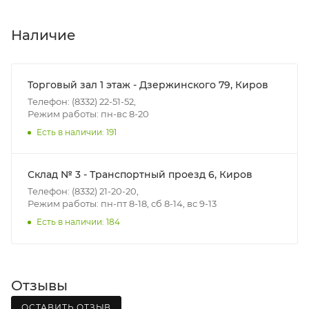
пятницу с 8:00 до 17:00.
В субботу с 8:00 до 15:00
Наличие
Итоговая стоимость доставки зависит от:
- зоны доставки;
Торговый зал 1 этаж - Дзержинского 79, Киров
- веса и габаритов товаров в заказе;
Телефон: (8332) 22-51-52,
Режим работы: пн-вс 8-20
- количества торговых точек для погрузки товаров.
Есть в наличии: 191
Границы доставки в черте города на выезд
(перекрестки улиц):
Склад № 3 - Транспортный проезд 6, Киров
• Дзержинского - Жуковского
Телефон: (8332) 21-20-20,
• Ленина - 65 лет победы
Режим работы: пн-пт 8-18, сб 8-14, вс 9-13
• Московская - Ульяновская
Есть в наличии: 184
• Производственная - Потребкооперации
• Профсоюзная - Заводская
• Чистопрудненская - Украинская
Отзывы
• Щорса – Ульяновская
Доставка в Нововятский р-он, Коминтерн, Костино и
ОСТАВИТЬ ОТЗЫВ