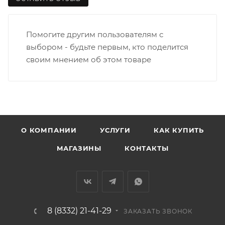
Заречную часть (от границы старого Моста через р.
Вятка, область, межгород) осуществляется в
Помогите другим пользователям с
индивидуальном порядке.
выбором - будьте первым, кто поделится
своим мнением об этом товаре
В случае непредвиденных обстоятельств,
мешающих принять товар, необходимо как можно
раньше связаться с менеджером, либо с отделом
логистики БМС.
ВАЖНО: Покупатель обязан обеспечить наличие
О КОМПАНИИ
УСЛУГИ
КАК КУПИТЬ
подъездных путей до места выгрузки. При
МАГАЗИНЫ
КОНТАКТЫ
отсутствии подъездных путей поставщик вправе
отказаться от доставки. Стоимость повторной
доставки оплачивается покупателем в полном
объеме.
8 (8332) 21-41-29
Доставка заказов по России не осуществляется.
ЗАКАЗАТЬ ЗВОНОК