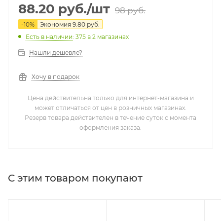
88.20
руб.
/шт
98
руб.
-
10
%
Экономия
9.80
руб.
Есть в наличии
: 375
в 2 магазинах
Нашли дешевле?
Хочу в подарок
Цена действительна только для интернет-магазина и
может отличаться от цен в розничных магазинах.
Резерв товара действителен в течение суток с момента
оформления заказа.
С этим товаром покупают