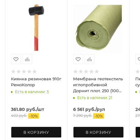
Киянка резиновая 910г
Мембрана геотекстиль
П
РемоКолор
иглопробивной
Дорнит плот. 250 (100
Есть в наличии: 3
м2)
Есть в наличии: 21
361.80
руб.
/шт
6 561
руб.
/рул
2
402
руб.
7 290
руб.
27
-
10
%
-
10
%
В КОРЗИНУ
В КОРЗИНУ