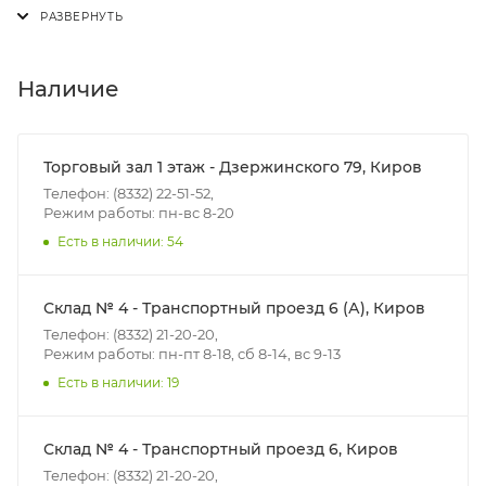
шурупов в процессе крепления гипсокартонных
Доставка осуществляется с понедельника по
листов, особенно при двухслойной обшивке, так как
пятницу с 8:00 до 17:00.
вероятность попадания шурупа мимо полки
В субботу с 8:00 до 15:00
Наличие
профиля практически отсутствует.
Преимуществом КНАУФ-профиля ПС являются
Итоговая стоимость доставки зависит от:
продольные канавки на полке изделия, которые
- зоны доставки;
Торговый зал 1 этаж - Дзержинского 79, Киров
увеличивают его жёсткость. Центральная канавка
- веса и габаритов товаров в заказе;
Телефон: (8332) 22-51-52,
служит ориентиром для точной сборки каркаса и
Режим работы: пн-вс 8-20
- количества торговых точек для погрузки товаров.
установки гипсокартонных листов.
Есть в наличии: 54
На
Границы доставки в черте города на выезд
(перекрестки улиц):
Склад № 4 - Транспортный проезд 6 (А), Киров
• Дзержинского - Жуковского
Телефон: (8332) 21-20-20,
• Ленина - 65 лет победы
Режим работы: пн-пт 8-18, сб 8-14, вс 9-13
• Московская - Ульяновская
Есть в наличии: 19
• Производственная - Потребкооперации
• Профсоюзная - Заводская
Склад № 4 - Транспортный проезд 6, Киров
• Чистопрудненская - Украинская
Телефон: (8332) 21-20-20,