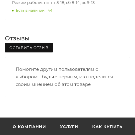
• Щорса – Ульяновская
Режим работы: пн-пт 8-18, сб 8-14, вс 9-13
Доставка в Нововятский р-он, Коминтерн, Костино и
Есть в наличии: 144
Заречную часть (от границы старого Моста через р.
Вятка, область, межгород) осуществляется в
индивидуальном порядке.
Отзывы
В случае непредвиденных обстоятельств,
ОСТАВИТЬ ОТЗЫВ
мешающих принять товар, необходимо как можно
раньше связаться с менеджером, либо с отделом
логистики БМС.
Помогите другим пользователям с
выбором - будьте первым, кто поделится
ВАЖНО: Покупатель обязан обеспечить наличие
своим мнением об этом товаре
подъездных путей до места выгрузки. При
отсутствии подъездных путей поставщик вправе
отказаться от доставки. Стоимость повторной
доставки оплачивается покупателем в полном
объеме.
О КОМПАНИИ
УСЛУГИ
КАК КУПИТЬ