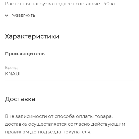
Расчетная нагрузка подвеса составляет 40 кг.
Применение
Предназначен для крепления потолочных
профилей к несущим конструкциям. Закрепляется
Характеристики
на базовом основании анкерным элементом (ж/б
потолок) или дюбелем (стена). Потолочный профиль
Производитель
ПП 60х27 крепится к подвесу шурупами типа LN.
Бренд
KNAUF
Доставка
Вне зависимости от способа оплаты товара,
доставка осуществляется согласно действующим
правилам до подъезда покупателя.