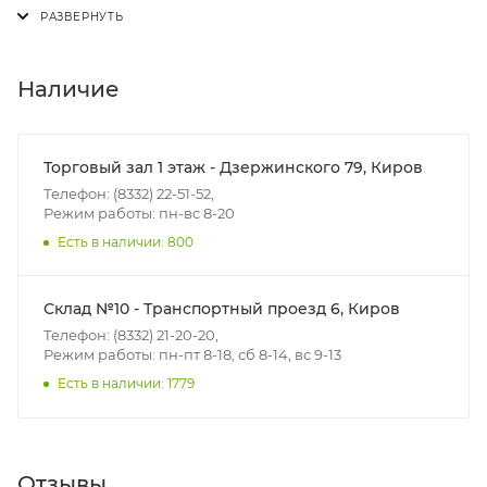
Доставка осуществляется с понедельника по
пятницу с 8:00 до 17:00.
В субботу с 8:00 до 15:00
Наличие
Итоговая стоимость доставки зависит от:
- зоны доставки;
Торговый зал 1 этаж - Дзержинского 79, Киров
- веса и габаритов товаров в заказе;
Телефон: (8332) 22-51-52,
Режим работы: пн-вс 8-20
- количества торговых точек для погрузки товаров.
Есть в наличии: 800
Границы доставки в черте города на выезд
(перекрестки улиц):
Склад №10 - Транспортный проезд 6, Киров
• Дзержинского - Жуковского
Телефон: (8332) 21-20-20,
• Ленина - 65 лет победы
Режим работы: пн-пт 8-18, сб 8-14, вс 9-13
• Московская - Ульяновская
Есть в наличии: 1779
• Производственная - Потребкооперации
• Профсоюзная - Заводская
• Чистопрудненская - Украинская
Отзывы