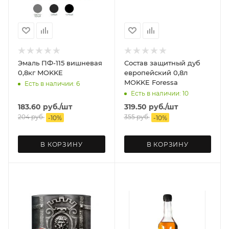
Эмаль ПФ-115 вишневая
Состав защитный дуб
0,8кг MOKKE
европейский 0,8л
MOKKE Foressa
Есть в наличии: 6
Есть в наличии: 10
183.60
руб.
/шт
319.50
руб.
/шт
204
руб.
355
руб.
-
10
%
-
10
%
В КОРЗИНУ
В КОРЗИНУ