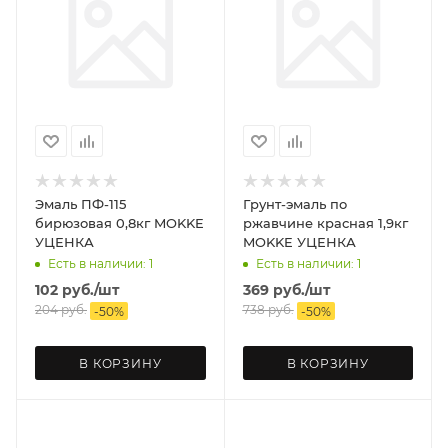
Эмаль ПФ-115
Грунт-эмаль по
бирюзовая 0,8кг MOKKE
ржавчине красная 1,9кг
УЦЕНКА
MOKKE УЦЕНКА
Есть в наличии: 1
Есть в наличии: 1
102
руб.
/шт
369
руб.
/шт
204
руб.
738
руб.
-
50
%
-
50
%
В КОРЗИНУ
В КОРЗИНУ