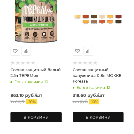
Состав защитный белый
Состав защитный
2,5л ТЕРЕМок
калужница 0,8л MOKKE
Foressa
Есть в наличии: 10
Есть в наличии: 12
863.10
руб.
/шт
318.60
руб.
/шт
959
руб.
354
руб.
-
10
%
-
10
%
В КОРЗИНУ
В КОРЗИНУ