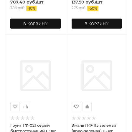
707.40
руб.
/шт
137.50
руб.
/шт
786
руб.
275
руб.
-
10
%
-
50
%
В КОРЗИНУ
В КОРЗИНУ
Грунт ГФ-021 серый
Эмаль ПФ-115 зеленая
быстросохнущий 0,9кг
(ярко-зеленая) 0,8кг