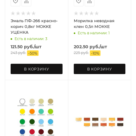
Эмаль ПФ-266 красно-
Морилка неводная
корич 0,8кг MOKKE
клен 0,5л МОККЕ
УЦЕНКА
Есть в наличии: 1
Есть в наличии: 3
121.50
руб.
/шт
202.50
руб.
/шт
243
руб.
225
руб.
-
50
%
-
10
%
В КОРЗИНУ
В КОРЗИНУ