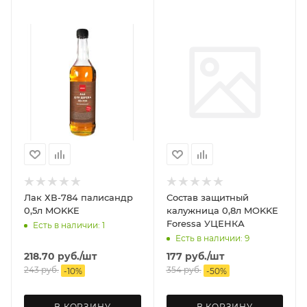
Лак ХВ-784 палисандр
Состав защитный
0,5л MOKKE
калужница 0,8л MOKKE
Foressa УЦЕНКА
Есть в наличии: 1
Есть в наличии: 9
218.70
руб.
/шт
177
руб.
/шт
243
руб.
354
руб.
-
10
%
-
50
%
В КОРЗИНУ
В КОРЗИНУ