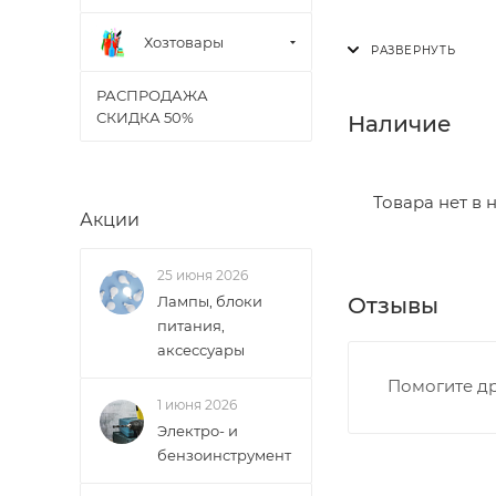
Доставка осущест
Хозтовары
В субботу с 8:00 
РАСПРОДАЖА
Итоговая стоимос
СКИДКА 50%
Наличие
- зоны доставки;
- веса и габарит
- количества тор
Товара нет в 
Акции
Границы доставки
25 июня 2026
• Дзержинского 
Отзывы
Лампы, блоки
• Ленина - 65 ле
питания,
• Московская - 
аксессуары
• Производстве
Помогите др
• Профсоюзная -
1 июня 2026
• Чистопрудненс
Электро- и
• Щорса – Ульян
бензоинструмент
Доставка в Новов