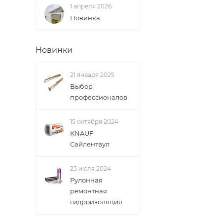
межгород) осуще
1 апреля 2026
Новинка
В случае непред
менеджером, либ
Новинки
ВАЖНО: Покупате
21 января 2025
поставщик вправ
Выбор
профессионалов
Доставка заказо
15 октября 2024
KNAUF
Сайлентвул
25 июля 2024
Рулонная
ремонтная
гидроизоляция