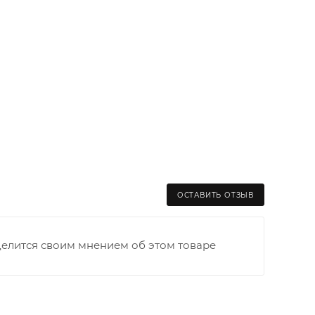
ОСТАВИТЬ ОТЗЫВ
делится своим мнением об этом товаре
раницы старого Моста через р. Вятка, область,