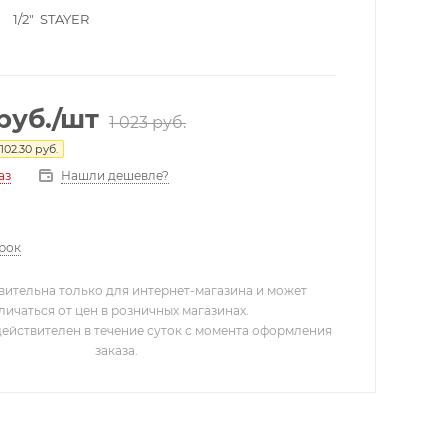
 1/2" STAYER
руб.
/шт
1 023
руб.
102.30
руб.
Нашли дешевле?
аз
арок
вительна только для интернет-магазина и может
личаться от цен в розничных магазинах.
действителен в течение суток с момента оформления
заказа.