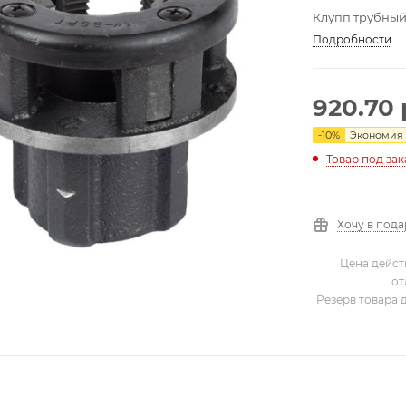
Клупп трубный
Подробности
920.70
-
10
%
Экономия
Товар под зак
Хочу в под
Цена дейст
от
Резерв товара 