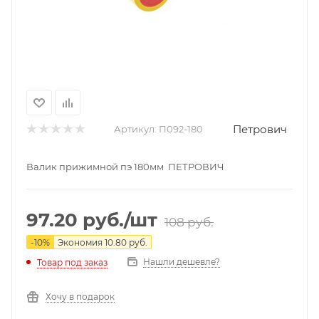
Петрович
Артикул:
П092-180
Валик прижимной пэ 180мм ПЕТРОВИЧ
97.20
руб.
/шт
108
руб.
-
10
%
Экономия
10.80
руб.
Нашли дешевле?
Товар под заказ
Хочу в подарок