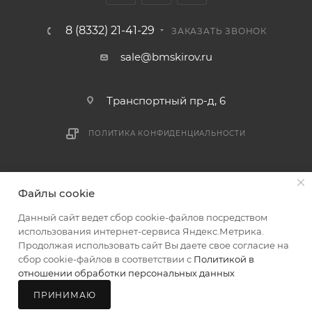
логистики БМС.
8 (8332) 21-41-29
ЗАКАЗАТЬ ЗВОНОК
ВАЖНО: Покупатель обязан обеспечить наличие
sale@bmskirov.ru
подъездных путей до места выгрузки. При
отсутствии подъездных путей поставщик вправе
Транспортный пр-д, 6
отказаться от доставки. Стоимость повторной
доставки оплачивается покупателем в полном
ПОЛИТИКА КОНФИДЕНЦИАЛЬНОСТИ
объеме.
Доставка заказов по России не осуществляется.
2026 © БМС - Магазин строительных и отделочных
Файлы cookie
материалов
Данный сайт ведет сбор cookie-файлов посредством
использования интернет-сервиса Яндекс.Метрика.
Продолжая использовать сайт Вы даете свое согласие на
сбор cookie-файлов в соответствии с
Политикой в
отношении обработки персональных данных
ПРИНИМАЮ
Главная
Каталог
Корзина
Мой БМС
Магазины