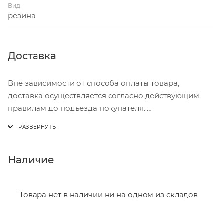
Вид
резина
Доставка
Вне зависимости от способа оплаты товара,
доставка осуществляется согласно действующим
правилам до подъезда покупателя.
Доставка осуществляется с понедельника по
пятницу с 8:00 до 17:00.
В субботу с 8:00 до 15:00
Наличие
Итоговая стоимость доставки зависит от:
- зоны доставки;
Товара нет в наличии ни на одном из складов
- веса и габаритов товаров в заказе;
- количества торговых точек для погрузки товаров.