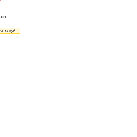
/шт
41.90
руб.