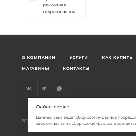
ремонтная
гидроизоляция
О КОМПАНИИ
УСЛУГИ
КАК КУПИТЬ
МАГАЗИНЫ
КОНТАКТЫ
Файлы cookie
Данный сайт ведет сбор cookie-файлов посредс
2026 © БМС - Магазин строительных и отделочных мат
свое согласие на сбор cookie-файлов в соответс