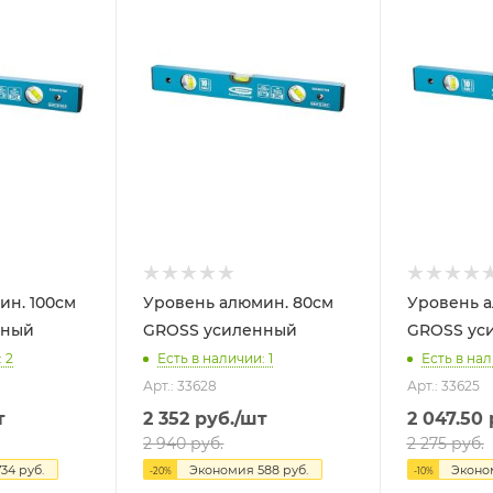
ин. 100см
Уровень алюмин. 80см
Уровень алю
нный
GROSS усиленный
GROSS ус
 2
Есть в наличии: 1
Есть в нал
Арт.: 33628
Арт.: 33625
т
2 352
руб.
/шт
2 047.50
2 940
руб.
2 275
руб.
734
руб.
Экономия
588
руб.
Экон
-
20
%
-
10
%