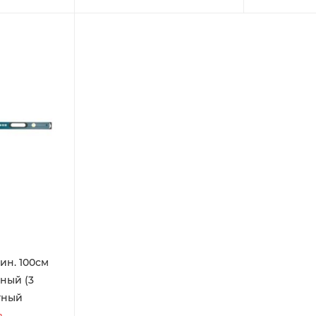
ин. 100см
ный (3
тный
з