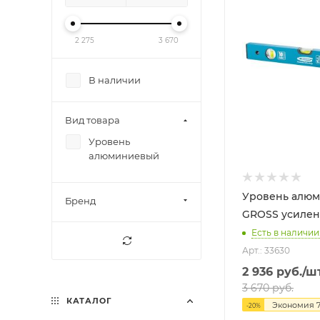
2 275
3 670
В наличии
Вид товара
Уровень
алюминиевый
Уровень алюм
Бренд
GROSS усиле
Есть в наличии:
Арт.: 33630
2 936
руб.
/ш
3 670
руб.
КАТАЛОГ
Экономия
-
20
%