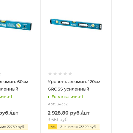
мин. 60см
Уровень алюмин. 120см
иленный
GROSS усиленный
ичии: 1
Есть в наличии: 1
Арт.: 34332
руб.
/шт
2 928.80
руб.
/шт
3 661
руб.
омия
227.50
руб.
Экономия
732.20
руб.
-
20
%